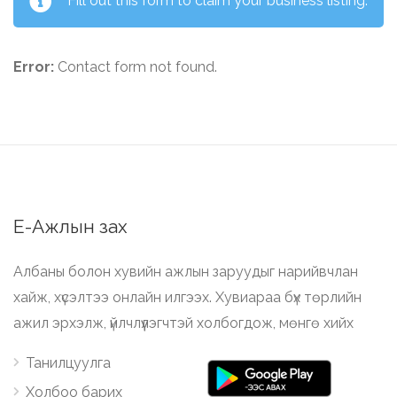
Fill out this form to claim your business listing.
Error:
Contact form not found.
Е-Ажлын зах
Албаны болон хувийн ажлын заруудыг нарийвчлан
хайж, хүсэлтээ онлайн илгээх. Хувиараа бүх төрлийн
ажил эрхэлж, үйлчлүүлэгчтэй холбогдож, мөнгө хийх
Танилцуулга
Холбоо барих