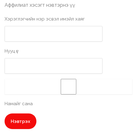
Аффилиат хэсэгт нэвтэрнэ үү
Хэрэглэгчийн нэр эсвэл имэйл хаяг
Нууц үг
Намайг сана