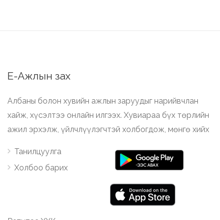
Е-Ажлын зах
Албаны болон хувийн ажлын заруудыг нарийвчлан
хайж, хүсэлтээ онлайн илгээх. Хувиараа бүх төрлийн
ажил эрхэлж, үйлчлүүлэгчтэй холбогдож, мөнгө хийх
Танилцуулга
Холбоо барих