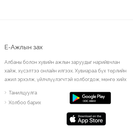
Е-Ажлын зах
Албаны болон хувийн ажлын заруудыг нарийвчлан
хайж, хүсэлтээ онлайн илгээх. Хувиараа бүх төрлийн
ажил эрхэлж, үйлчлүүлэгчтэй холбогдож, мөнгө хийх
Танилцуулга
Холбоо барих