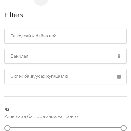
Filters
Үнэ
Үнийн дээд ба доод хэмжээг сонго