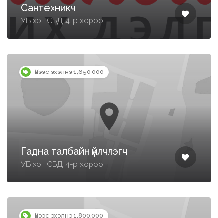
Сантехникч
УБ хот СБД 4-р хороо
Үнээс эхэлнэ 1,650,000
Гадна талбайн үйлчлэгч
УБ хот СБД 4-р хороо
Үнээс эхэлнэ 1,800,000