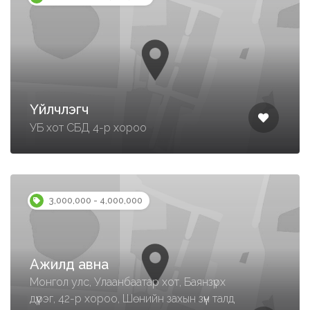
Үйлчлэгч
УБ хот СБД 4-р хороо
3,000,000 - 4,000,000
Ажилд авна
Монгол улс, Улаанбаатар хот, Баянзүрх
дүүрэг, 42-р хороо, Шөнийн захын зүүн талд