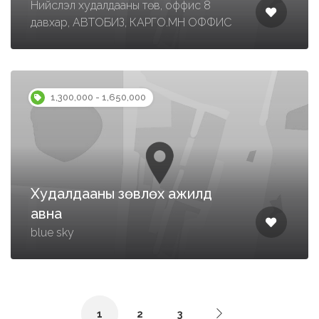
Нийслэл худалдааны төв, оффис 8
давхар, АВТОБИЗ, КАРГО.МН ОФФИС
1,300,000 - 1,650,000
Худалдааны зөвлөх ажилд
авна
blue sky
1
2
3