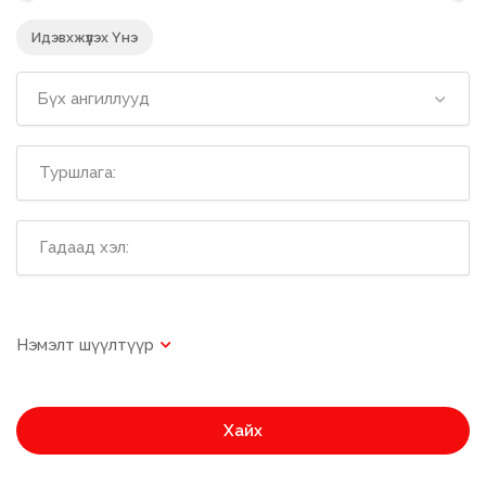
Идэвхжүүлэх Үнэ
Бүх ангиллууд
Хайх