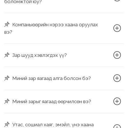
боломжтой юу?
Компаныөөрийн нэрээ хаана оруулах
вэ?
Зар шууд хэвлэгдэх үү?
Миний зар яагаад алга болсон бэ?
Миний зарыг яагаад өөрчилсөн вэ?
Утас, сошиал хаяг, эмэйл, үнэ хаана