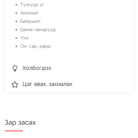
Түлхүүр үг
Ангилал
Байршил
Шинж чанарууд
Үнэ
Он, сар, өдөр
Холбогдох
Цаг авах, захиалах
Зар засах