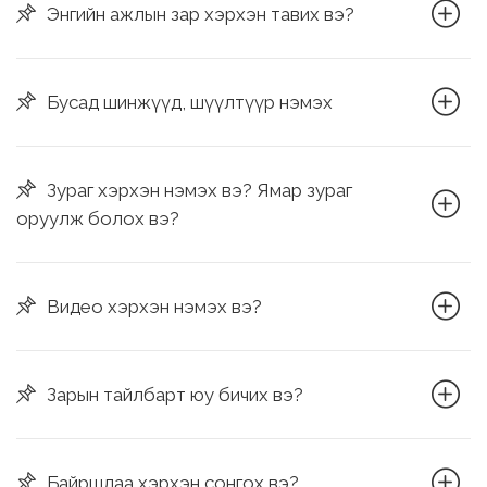
Энгийн ажлын зар хэрхэн тавих вэ?
Бусад шинжүүд, шүүлтүүр нэмэх
Зураг хэрхэн нэмэх вэ? Ямар зураг
оруулж болох вэ?
Видео хэрхэн нэмэх вэ?
Зарын тайлбарт юу бичих вэ?
Байршлаа хэрхэн сонгох вэ?