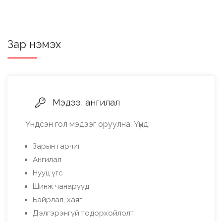
Зар нэмэх
Мэдээ, ангилал
Үндсэн гол мэдээг оруулна. Үүнд:
Зарын гарчиг
Ангилал
Нууц үгс
Шинж чанарууд
Байрлал, хаяг
Дэлгэрэнгүй тодорхойлолт