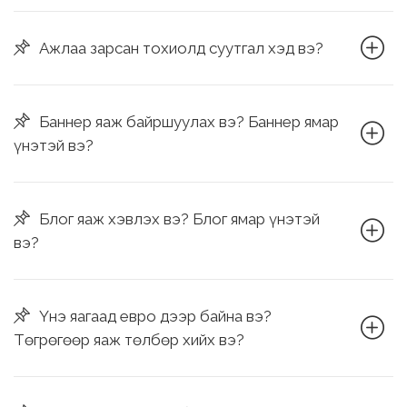
Ажлаа зарсан тохиолд суутгал хэд вэ?
Баннер яаж байршуулах вэ? Баннер ямар
үнэтэй вэ?
Блог яаж хэвлэх вэ? Блог ямар үнэтэй
вэ?
Үнэ яагаад евро дээр байна вэ?
Төгрөгөөр яаж төлбөр хийх вэ?