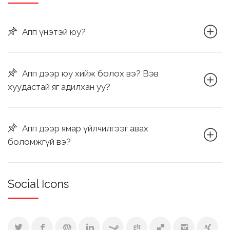
Апп үнэтэй юу?
Апп дээр юу хийж болох вэ? Вэв
хуудастай яг адилхан уу?
Апп дээр ямар үйлчилгээг авах
боломжгүй вэ?
Social Icons