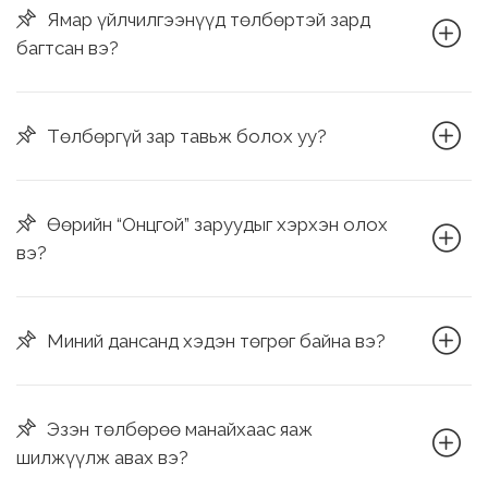
Ямар үйлчилгээнүүд төлбөртэй зард
багтсан вэ?
Төлбөргүй зар тавьж болох уу?
Өөрийн “Онцгой” заруудыг хэрхэн олох
вэ?
Миний дансанд хэдэн төгрөг байна вэ?
Эзэн төлбөрөө манайхаас яаж
шилжүүлж авах вэ?