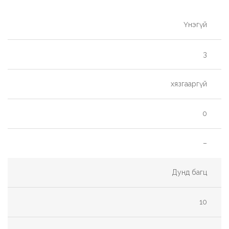
Үнэгүй
3
хязгааргүй
0
–
Дунд багц
10