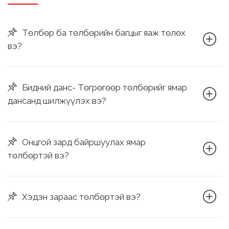
Төлбөр ба төлбөрийн багцыг яаж төлөх
вэ?
Бидний данс- Төгрөгөөр төлбөрийг ямар
дансанд шилжүүлэх вэ?
Онцгой зард байршуулах ямар
төлбөртэй вэ?
Хэдэн зараас төлбөртэй вэ?