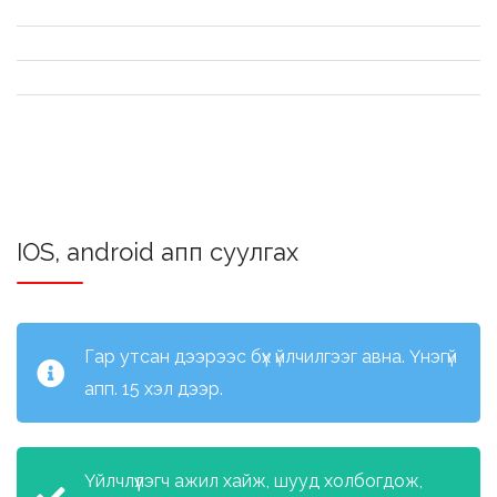
IOS, android апп суулгах
Гар утсан дээрээс бүх үйлчилгээг авна. Үнэгүй
апп. 15 хэл дээр.
Үйлчлүүлэгч ажил хайж, шууд холбогдож,