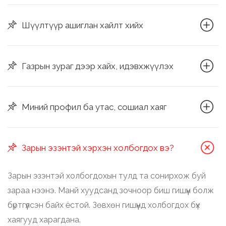
Шүүлтүүр ашиглан хайлт хийх
Газрын зураг дээр хайх, идэвхжүүлэх
Миний профил ба утас, сошиал хаяг
Зарын эзэнтэй хэрхэн холбогдох вэ?
Зарын эзэнтэй холбогдохын тулд та сонирхож буй
зараа нээнэ. Манй хуудсанд зочноор биш гишүүн болж
бүртгүүлсэн байх ёстой. Зөвхөн гишүүнд холбогдох бүх
хаягууд харагдана.