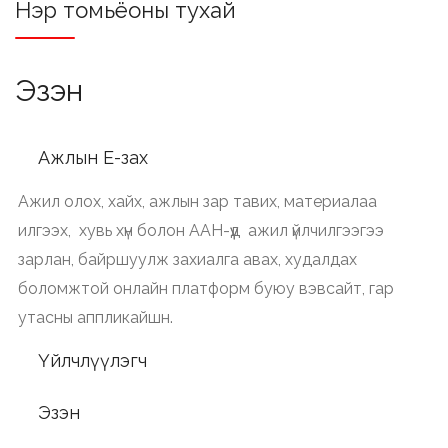
Нэр томьёоны тухай
Эзэн
Ажлын Е-зах
Ажил олох, хайх, ажлын зар тавих, материалаа
илгээх, хувь хүн болон ААН-үүд ажил үйлчилгээгээ
зарлан, байршуулж захиалга авах, худалдах
боломжтой онлайн платформ буюу вэвсайт, гар
утасны аппликайшн.
Үйлчлүүлэгч
Эзэн