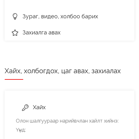
Зураг, видео, холбоо барих
Захиалга авах
Хайх, холбогдох, цаг авах, захиалах
Хайх
Олон шалгуураар нарийвчлан хайлт хийнэ:
Үүнд: