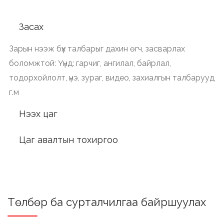
Засах
Зарын нээж бүх талбарыг дахин өгч, засварлах
боломжтой: Үүнд: гарчиг, ангилал, байрлал,
тодорхойлолт, үнэ, зураг, видео, захиалгын талбарууд
г.м
Нээх цаг
Цаг авалтын тохиргоо
Төлбөр ба сурталчилгаа байршуулах