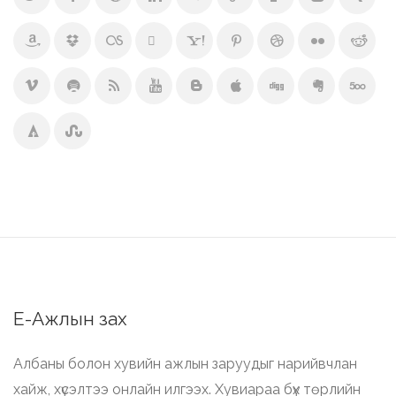
Е-Ажлын зах
Албаны болон хувийн ажлын заруудыг нарийвчлан
хайж, хүсэлтээ онлайн илгээх. Хувиараа бүх төрлийн