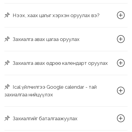
Нээх, хаах цагыг хэрхэн оруулах вэ?
Захиалга авах цагаа оруулах
Захиалга авах өдрөө календарт оруулах
Ical үйлчилгээ Google calendar - тай
захиалгаа нийцүүлэх
Захиалгийг баталгаажуулах