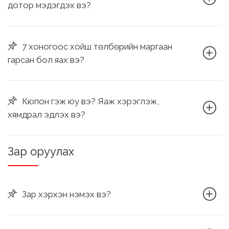
дотор мэдэгдэх вэ?
7 хоногоос хойш төлбөрийн маргаан
гарсан бол яах вэ?
Кюпон гэж юу вэ? Яаж хэрэглэж,
хямдрал эдлэх вэ?
Зар оруулах
Зар хэрхэн нэмэх вэ?