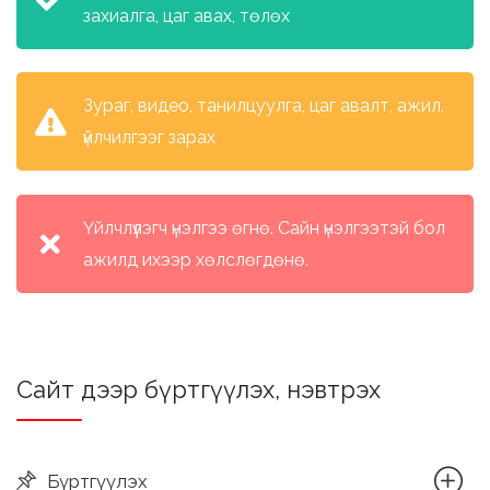
захиалга, цаг авах, төлөх
Зураг, видео, танилцуулга, цаг авалт, ажил,
үйлчилгээг зарах
Үйлчлүүлэгч үнэлгээ өгнө. Сайн үнэлгээтэй бол
ажилд ихээр хөлслөгдөнө.
Сайт дээр бүртгүүлэх, нэвтрэх
Бүртгүүлэх