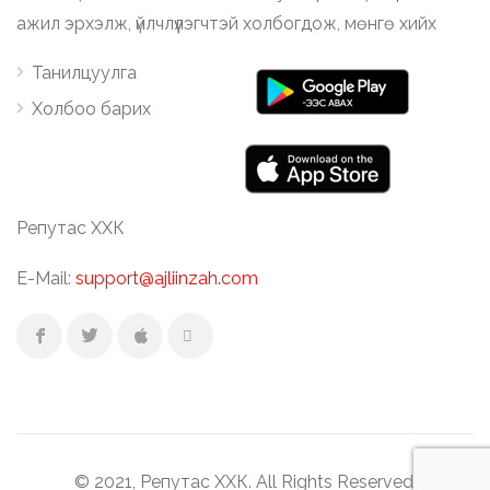
ажил эрхэлж, үйлчлүүлэгчтэй холбогдож, мөнгө хийх
Танилцуулга
Холбоо барих
Репутас ХХК
E-Mail:
support@ajliinzah.com
© 2021, Репутас ХХК. All Rights Reserved.