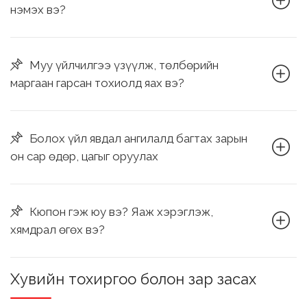
нэмэх вэ?
Муу үйлчилгээ үзүүлж, төлбөрийн
маргаан гарсан тохиолд яах вэ?
Болох үйл явдал ангилалд багтах зарын
он сар өдөр, цагыг оруулах
Кюпон гэж юу вэ? Яаж хэрэглэж,
хямдрал өгөх вэ?
Хувийн тохиргоо болон зар засах