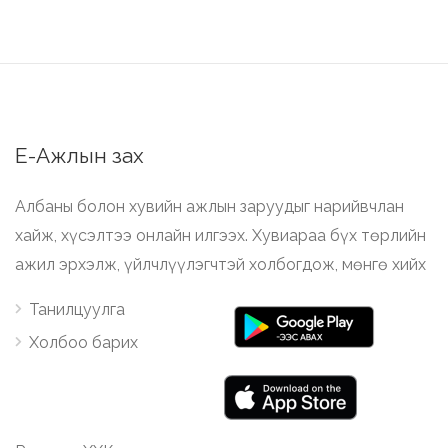
Е-Ажлын зах
Албаны болон хувийн ажлын заруудыг нарийвчлан
хайж, хүсэлтээ онлайн илгээх. Хувиараа бүх төрлийн
ажил эрхэлж, үйлчлүүлэгчтэй холбогдож, мөнгө хийх
Танилцуулга
Холбоо барих