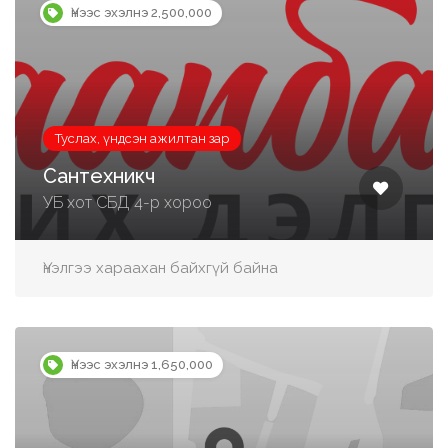
Үнээс эхэлнэ 2,500,000
Туслах, үндсэн ажилтан зар
Сантехникч
УБ хот СБД 4-р хороо
Үнэлгээ хараахан байхгүй байна
Үнээс эхэлнэ 1,650,000