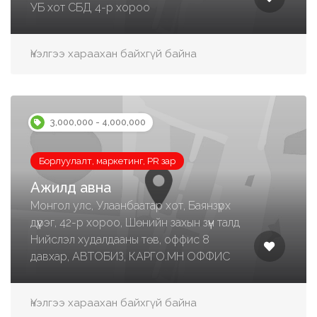
УБ хот СБД 4-р хороо
Үнэлгээ хараахан байхгүй байна
3,000,000 - 4,000,000
Борлуулалт, маркетинг, PR зар
Ажилд авна
Монгол улс, Улаанбаатар хот, Баянзүрх
дүүрэг, 42-р хороо, Шөнийн захын зүүн талд
Нийслэл худалдааны төв, оффис 8
давхар, АВТОБИЗ, КАРГО.МН ОФФИС
Үнэлгээ хараахан байхгүй байна