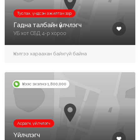
Туслах, үндсэн ажилтан зар
Гадна талбайн үйлчлэгч
УБ хот СБД 4-р хороо
Үнэлгээ хараахан байхгүй байна
Үнээс эхэлнэ 1,800,000
Асрагч, үйлчлэгч
Үйлчлэгч