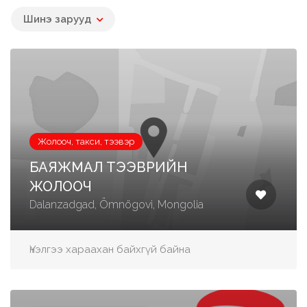
Шинэ зарууд
Жолооч, такси, тээвэр
БАЯЖМАЛ ТЭЭВРИЙН
ЖОЛООЧ
Dalanzadgad, Ömnögovi, Mongolia
Үнэлгээ хараахан байхгүй байна