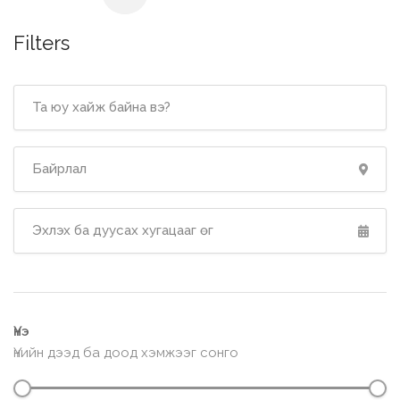
Filters
Үнэ
Үнийн дээд ба доод хэмжээг сонго