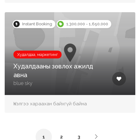
Instant Booking
1,300,000 - 1,650,000
Худалдаа, маркетинг
Худалдааны зөвлөх ажилд
авна
blue sky
Үнэлгээ хараахан байхгүй байна
1
2
3