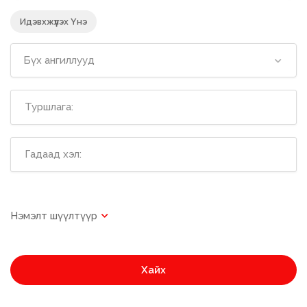
Идэвхжүүлэх Үнэ
Бүх ангиллууд
Хайх