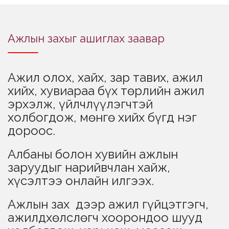
Ажлын захыг ашиглах заавар
Ажил олох, хайх, зар тавих, ажил
хийх, хувиараа бүх төрлийн ажил
эрхэлж, үйлчлүүлэгчтэй
холбогдож, мөнгө хийх бүгд нэг
дороос.
Албаны болон хувийн ажлын
заруудыг нарийвчлан хайж,
хүсэлтээ онлайн илгээх.
Ажлын зах дээр ажил гүйцэтгэгч,
ажилдхөлслөгч хоорондоо шууд