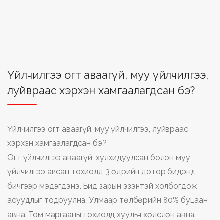
Үйлчилгээ огт аваагүй, муу үйлчилгээ,
луйвраас хэрхэн хамгаалагдсан бэ?
Үйлчилгээ огт аваагүй, муу үйлчилгээ, луйвраас
хэрхэн хамгаалагдсан бэ?
Огт үйлчилгээ аваагүй, хулхидуулсан болон муу
үйлчилгээ авсан тохиолд 3 өдрийн дотор бидэнд
бичгээр мэдэгдэнэ. Бид зарын эзэнтэй холбогдож
асуудлыг тодруулна. Улмаар төлбөрийн 80% буцаан
авна. Том маргааны тохиолд хуульч хөлслөн авна.