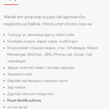
Манай апп дээр вэв хуудастай адилхан бүх
мэдээллүүд байгаа. Үйлчлүүлэгч болон эзэн нь:
Түлхүүр үг, ангиллын дагуу хайлт хийх
Компаны мэдээ, зарыг харж, холбогдох
Мэдээллийг сошиал медиа, утас, Whatsapp, Skype,
Messenger, WeChat, , SMS, Phone call, Gmail- тай
хуваалцах
Зарын эзэнтэй смарт чатаар харицах
Захиалга хийх
Өөрийн профилдээ нэвтрэн орох
Зар нэмэх
Дуртай хэмээн тэмдэглэх
Push Notifications
15 хэл дээр