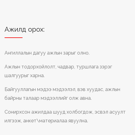
Ажилд орох:
Ангиллалын дагуу ажлын зарыг олно.
Ажлын тодорхойлолт, чадвар, туршлага зэрэг
шалгуурыг харна.
Байгууллагын мэдээ мэдээлэл, вэв хуудас, ажлын
байрны талаар мэдээллийг олж авна.
Сонирхсон ажилдаа шууд холбогдож, эсвэл асуулт
илгээж, анкет\материалаа явуулна.