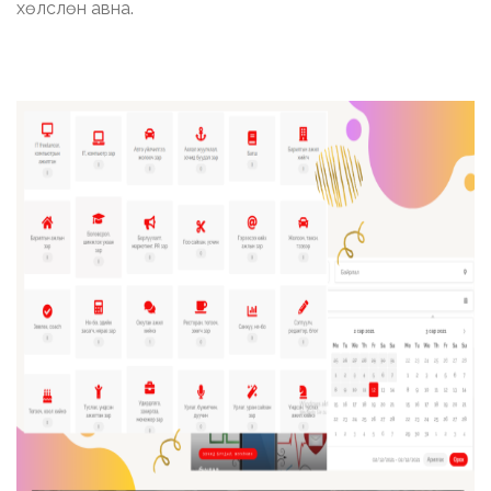
хөлслөн авна.