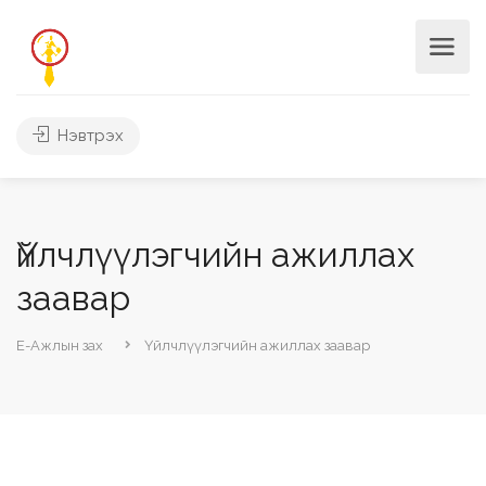
Нэвтрэх
Үйлчлүүлэгчийн ажиллах
заавар
Е-Ажлын зах
Үйлчлүүлэгчийн ажиллах заавар