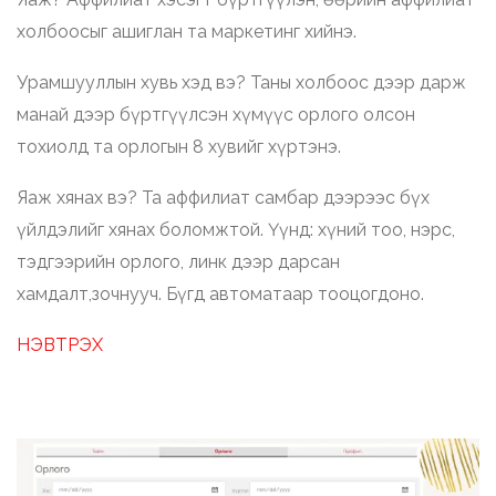
холбоосыг ашиглан та маркетинг хийнэ.
Урамшууллын хувь хэд вэ? Таны холбоос дээр дарж
манай дээр бүртгүүлсэн хүмүүс орлого олсон
тохиолд та орлогын 8 хувийг хүртэнэ.
Яаж хянах вэ? Та аффилиат самбар дээрээс бүх
үйлдэлийг хянах боломжтой. Үүнд: хүний тоо, нэрс,
тэдгээрийн орлого, линк дээр дарсан
хамдалт,зочнууч. Бүгд автоматаар тооцогдоно.
НЭВТРЭХ