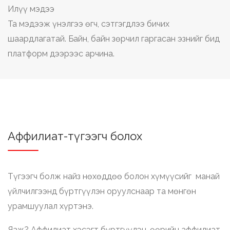
Илүү мэдээ
Та мэдээж үнэлгээ өгч, сэтгэгдлээ бичих
шаардлагатай. Байн, байн зөрчил гаргасан эзнийг бид
платформ дээрээс арчина.
Аффилиат-түгээгч болох
Түгээгч болж найз нөхөддөө болон хүмүүсийг манай
үйлчилгээнд бүртгүүлэн оруулснаар та мөнгөн
урамшуулал хүртэнэ.
Яаж? Аффилиат хэсэгт бүртгүүлэн, өөрийн аффилиат