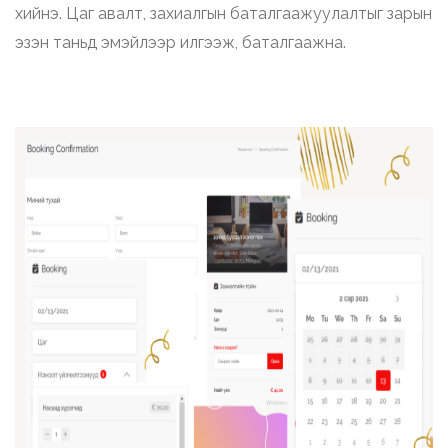
хийнэ. Цаг авалт, захиалгын баталгаажуулалтыг зарын
эзэн таньд эмэйлээр илгээж, баталгаажна.