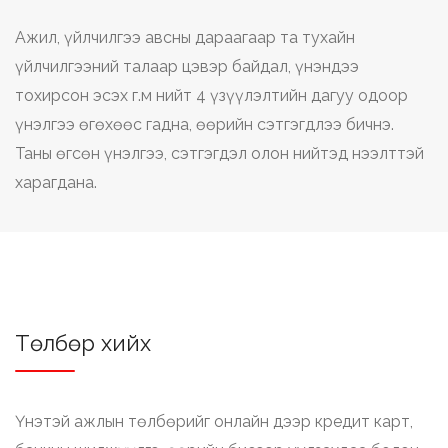
Ажил, үйлчилгээ авсны дараагаар та тухайн
үйлчилгээний талаар цэвэр байдал, үнэндээ
тохирсон эсэх г.м нийт 4 үзүүлэлтийн дагуу одоор
үнэлгээ өгөхөөс гадна, өөрийн сэтгэгдлээ бичнэ.
Таны өгсөн үнэлгээ, сэтгэгдэл олон нийтэд нээлттэй
харагдана.
Төлбөр хийх
Үнэтэй ажлын төлбөрийг онлайн дээр кредит карт,