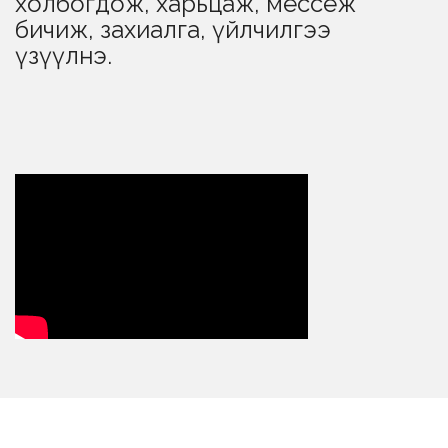
холбогдож, харьцаж, мессеж
бичиж, захиалга, үйлчилгээ
үзүүлнэ.