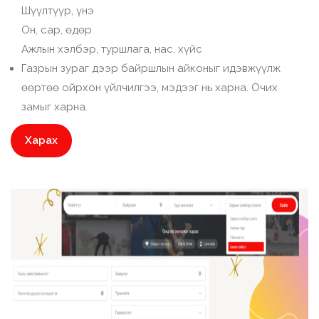
Шүүлтүүр, үнэ
Он, сар, өдөр
Ажлын хэлбэр, туршлага, нас, хүйс
Газрын зураг дээр байршлын айконыг идэвжүүлж
өөртөө ойрхон үйлчилгээ, мэдээг нь харна. Очих
замыг харна.
Харах