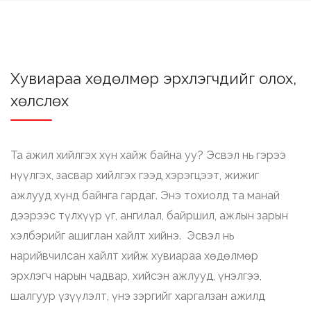
Хувиараа хөдөлмөр эрхлэгчдийг олох,
хөлслөх
Та ажил хийлгэх хүн хайж байна уу? Эсвэл нь гэрээ
нүүлгэх, засвар хийлгэх гээд хэрэгцээт, жижиг
ажлууд хүнд байнга гардаг. Энэ тохиолд та манай
дээрээс түлхүүр үг, ангилал, байршил, ажлын зарын
хэлбэрийг ашиглан хайлт хийнэ. Эсвэл нь
нарийвчилсан хайлт хийж хувиараа хөдөлмөр
эрхлэгч нарын чадвар, хийсэн ажлууд, үнэлгээ,
шалгуур үзүүлэлт, үнэ зэргийг харгалзан ажилд