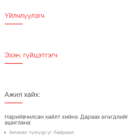
Үйлчлүүлэгч
Эзэн, гүйцэтгэгч
Ажил хайх:
Нарийвчилсан хайлт хийнэ. Дараах өгөгдлийг
ашиглана:
Ангилал, түлхүүр үг, байршил