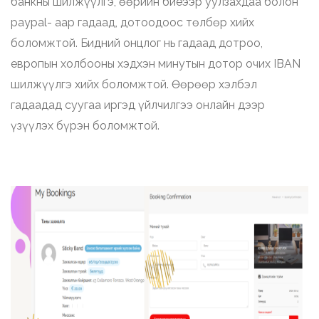
банкны шилжүүлгэ, өөрийн биеээр уулзахдаа болон
paypal- аар гадаад, дотоодоос төлбөр хийх
боломжтой. Бидний онцлог нь гадаад дотроо,
европын холбооны хэдхэн минутын дотор очих IBAN
шилжүүлгэ хийх боломжтой. Өөрөөр хэлбэл
гадаадад суугаа иргэд үйлчилгээ онлайн дээр
үзүүлэх бүрэн боломжтой.