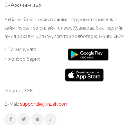
Е-Ажлын зах
Албаны болон хувийн ажлын заруудыг нарийвчлан
хайж, хүсэлтээ онлайн илгээх. Хувиараа бүх төрлийн
ажил эрхэлж, үйлчлүүлэгчтэй холбогдож, мөнгө хийх
Танилцуулга
Холбоо барих
Репутас ХХК
E-Mail:
support@ajliinzah.com