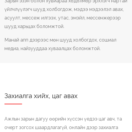
Зарын эзэн болон хувиараа хөдөлмөр эрхлэгч нартай
үйлчлүүлэгч шууд холбогдож, мэдээ мэдээлэл авах,
асуулт, мессеж илгээх, утас, эмэйл, мессенжерээр
шууд харьцах боломжтой.
Манай апп дээрээс мөн шууд холбогдох, сошиал
медиа, найзууддаа хуваалцах боломжтой.
Захиалга хийх, цаг авах
Ажлын зарын дагуу өөрийн хүссэн үедээ цаг авч, та
очерт зогсох шаардлагагүй, онлайн дээр захиалга