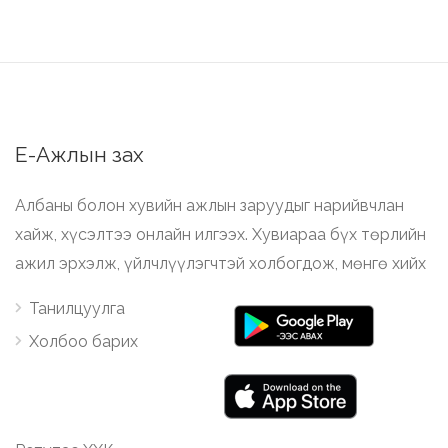
Е-Ажлын зах
Албаны болон хувийн ажлын заруудыг нарийвчлан
хайж, хүсэлтээ онлайн илгээх. Хувиараа бүх төрлийн
ажил эрхэлж, үйлчлүүлэгчтэй холбогдож, мөнгө хийх
Танилцуулга
Холбоо барих