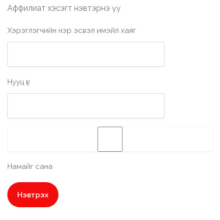
Аффилиат хэсэгт нэвтэрнэ үү
Хэрэглэгчийн нэр эсвэл имэйл хаяг
Нууц үг
Намайг сана