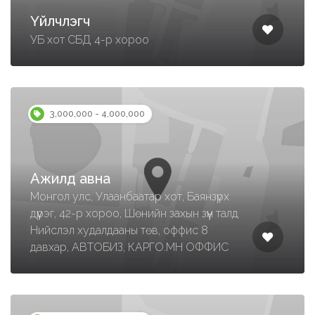
Үйлчлэгч
УБ хот СБД 4-р хороо
3,000,000 - 4,000,000
Ажилд авна
Монгол улс, Улаанбаатар хот, Баянзүрх
дүүрэг, 42-р хороо, Шөнийн захын зүүн талд
Нийслэл худалдааны төв, оффис 8
давхар, АВТОБИЗ, КАРГО.МН ОФФИС