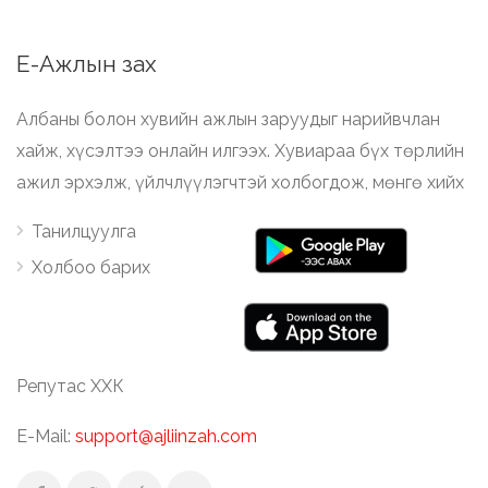
Е-Ажлын зах
Албаны болон хувийн ажлын заруудыг нарийвчлан
хайж, хүсэлтээ онлайн илгээх. Хувиараа бүх төрлийн
ажил эрхэлж, үйлчлүүлэгчтэй холбогдож, мөнгө хийх
Танилцуулга
Холбоо барих
Репутас ХХК
E-Mail:
support@ajliinzah.com