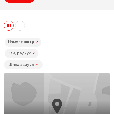
Нэмэлт шүүлтүүр
Зай, радиус
Шинэ зарууд