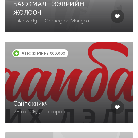
БАЯЖМАЛ ТЭЭВРИЙН
ЖОЛООЧ
Dalanzadgad, Ömnögovi, Mongolia
Үнээс эхэлнэ 2,500,000
Сантехникч
УБ хот СБД 4-р хороо