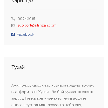
Харилцах
99046915
support@ajliinzah.com
Facebook
Тухай
Ажил олох, хайх, хийх, хувиараа хөдөлмөр эрхлэх
платформ, апп. Хувийн ба байгууллагын ажлын
зарууд, Freelancer - чөлөөт ажилтнууд өөрсдийн
ажилаа сурталчилж, захиалга, төлбөр авч,