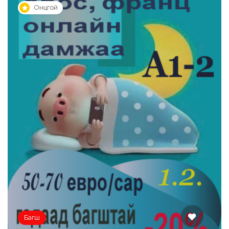
Онцгой
Багш