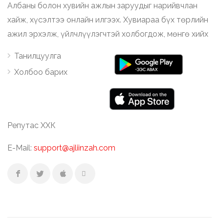
Албаны болон хувийн ажлын заруудыг нарийвчлан
хайж, хүсэлтээ онлайн илгээх. Хувиараа бүх төрлийн
ажил эрхэлж, үйлчлүүлэгчтэй холбогдож, мөнгө хийх
Танилцуулга
Холбоо барих
Репутас ХХК
E-Mail:
support@ajliinzah.com