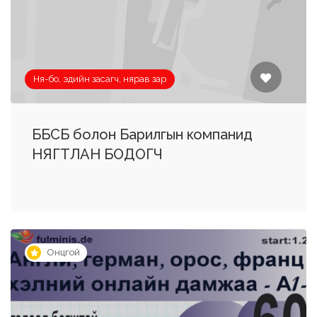
Ня-бо, эдийн засагч, нярав зар
ББСБ болон Барилгын компанид
НЯГТЛАН БОДОГЧ
Онцгой