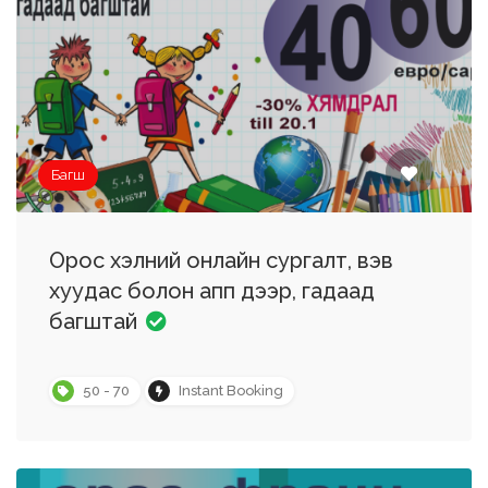
Багш
Орос хэлний онлайн сургалт, вэв
хуудас болон апп дээр, гадаад
багштай
50 - 70
Instant Booking