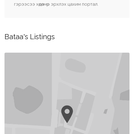
гэрээсээ хөдөлмөр эрхлэх цахим портал.
Bataa's Listings