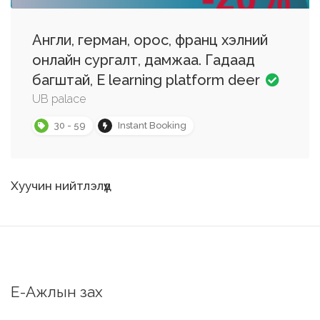
Англи, герман, орос, франц хэлний
онлайн сургалт, дамжаа. Гадаад
багштай, E learning platform deer
UB palace
30 - 59
Instant Booking
Мэдээний
Хуучин нийтлэлүүд
цэс
Е-Ажлын зах