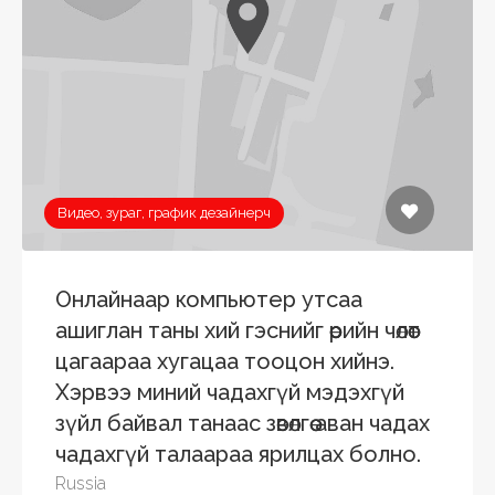
Видео, зураг, график дезайнерч
Онлайнаар компьютер утсаа
ашиглан таны хий гэснийг өөрийн чөлөөт
цагаараа хугацаа тооцон хийнэ.
Хэрвээ миний чадахгүй мэдэхгүй
зүйл байвал танаас зөвөлгөө аван чадах
чадахгүй талаараа ярилцах болно.
Russia