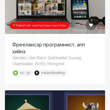
IT freelancer, компьютрын ажилтан
Фреелансэр программист, апп
хийнэ
Gandan, Ulan Bator, Sukhbaatar Duureg,
Ulaanbaatar, 16063, Mongolei
10 - 30
Instant Booking