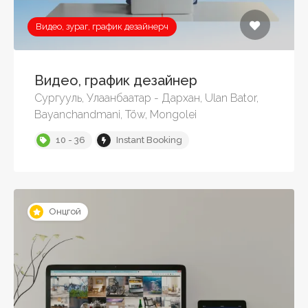
Видео, зураг, график дезайнерч
Видео, график дезайнер
Сургууль, Улаанбаатар - Дархан, Ulan Bator,
Bayanchandmani, Töw, Mongolei
10 - 36
Instant Booking
Онцгой