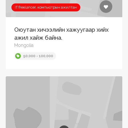
IT freelancer, компьютрын ажилтан
Оюутан хичээлийн хажуугаар хийх
ажил хайж байна.
Mongolia
50,000 - 100,000