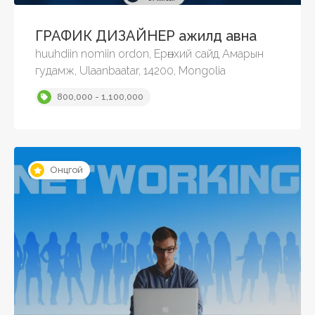
ГРАФИК ДИЗАЙНЕР ажилд авна
huuhdiin nomiin ordon, Ерөнхий сайд Амарын
гудамж, Ulaanbaatar, 14200, Mongolia
800,000 - 1,100,000
Онцгой