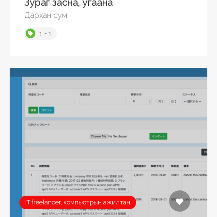
Зураг засна, угаана
Дархан сум
1 - 1
IT freelancer, компьютрын ажилтан