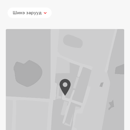
Шинэ зарууд