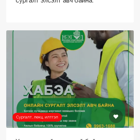
сургалт элсэлт авч байна.
Сургалт, лекц, илтгэл