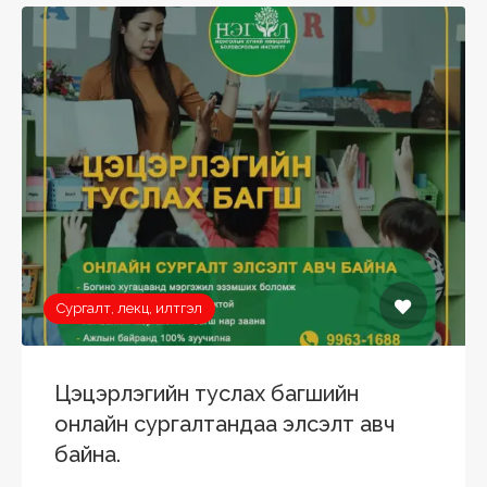
Сургалт, лекц, илтгэл
Цэцэрлэгийн туслах багшийн
онлайн сургалтандаа элсэлт авч
байна.