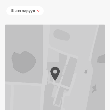
Шинэ зарууд