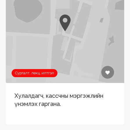
Сургалт, лекц, илтгэл
Хулалдагч, кассчны мэргэжлийн
үнэмлэх гаргана.