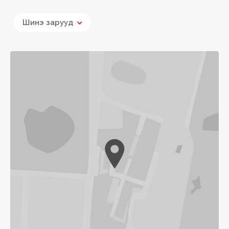
Шинэ зарууд