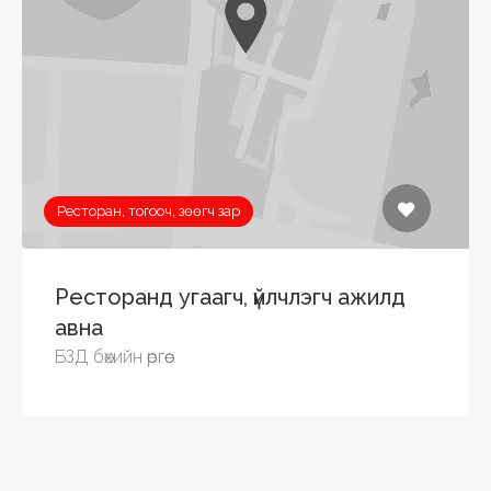
Ресторан, тогооч, зөөгч зар
Ресторанд угаагч, үйлчлэгч ажилд
авна
БЗД бөхийн өргөө