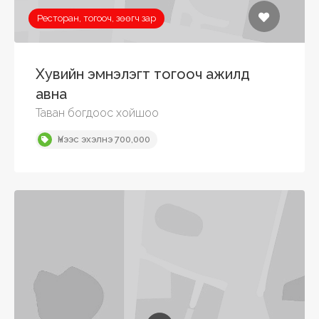
Ресторан, тогооч, зөөгч зар
Хувийн эмнэлэгт тогооч ажилд
авна
Таван богдоос хойшоо
Үнээс эхэлнэ 700,000