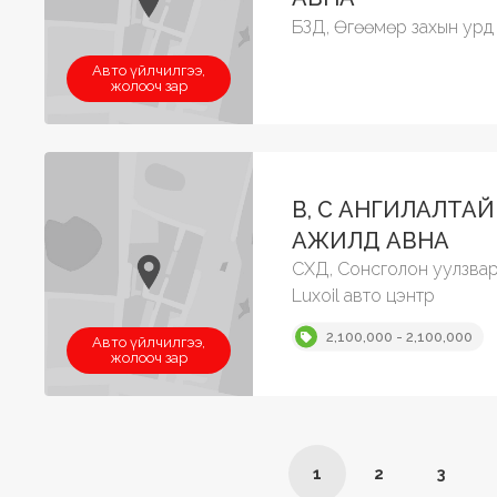
БЗД, Өгөөмөр захын урд 
Авто үйлчилгээ,
жолооч зар
B, C АНГИЛАЛТА
АЖИЛД АВНА
СХД, Сонсголон уулзва
Luxoil авто цэнтр
2,100,000 - 2,100,000
Авто үйлчилгээ,
жолооч зар
1
2
3