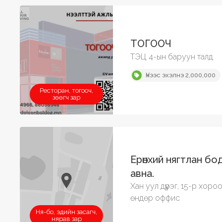
ТОГООЧ
ТЭЦ 4-ын баруун талд
Үнээс эхэлнэ 2,000,000
Ресторан, тогооч,
зөөгч зар
Ерөнхий нягтлан бо
авна.
Хан уул дүүрэг, 15-р хороо
өндөр оффис
Ня-бо, эдийн засагч,
нярав зар