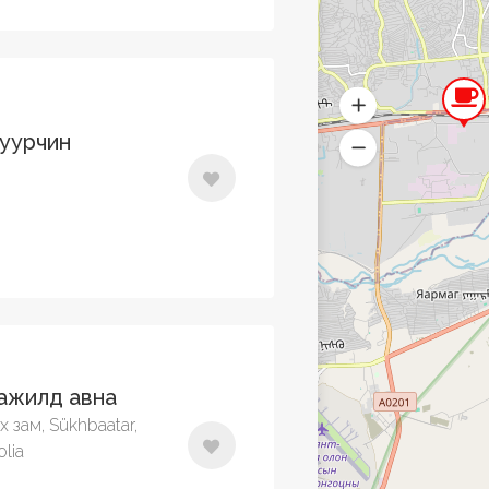
нуурчин
ажилд авна
 зам, Sükhbaatar,
olia