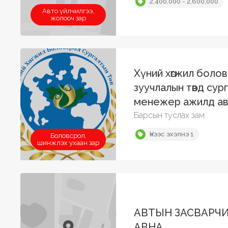
2,400,000 - 2,600,000
Авто үйлчилгээ,
жолооч зар
Хүний хөгжил боло
зуучлалын төвд сур
менежер ажилд ав
Барсын туслах зам
Үнээс эхэлнэ 1
Боловсрол,
шинжлэх ухаан зар
АВТЫН ЗАСВАРЧ
АВНА