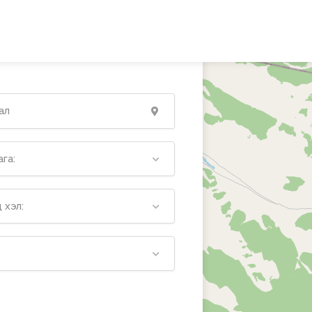
га:
 хэл: