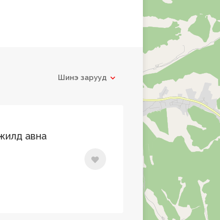
Шинэ зарууд
ажилд авна