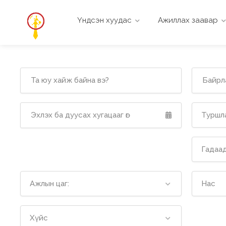
Үндсэн хуудас
Ажиллах заавар
Туршла
Гадаад
Ажлын цаг:
Нас
Хүйс