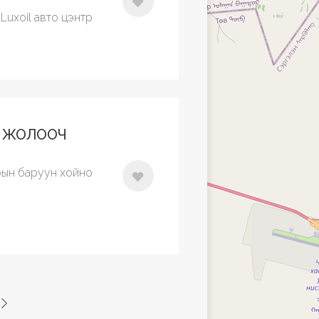
Luxoil авто цэнтр
Й ЖОЛООЧ
рын баруун хойно