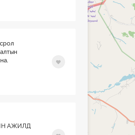
всрол
галтын
на.
ИН АЖИЛД