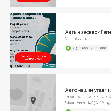
Автын засвар/Гаг
Улаанбаатар
2,500,000 - 2,800,000
Авто үйлчилгээ,
жолооч зар
Автомашин угаагч 
Таван богд Тоёота доторх
Ulaanbaatar, 14230, Mong