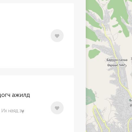
догч ажилд
 Их наяд зүүн