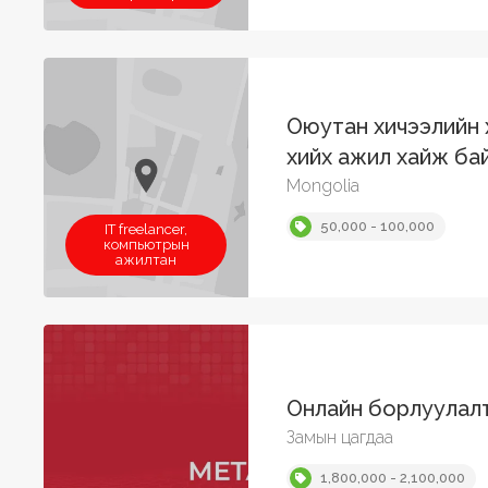
Оюутан хичээлийн
хийх ажил хайж бай
Mongolia
50,000 - 100,000
IT freelancer,
компьютрын
ажилтан
Онлайн борлуулал
Замын цагдаа
1,800,000 - 2,100,000