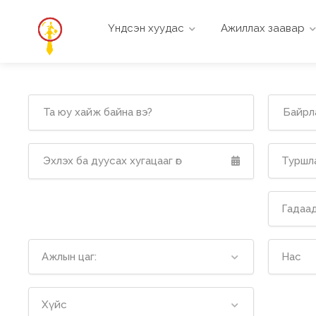
Үндсэн хуудас
Ажиллах заавар
Туршла
Гадаад
Ажлын цаг:
Нас
Хүйс