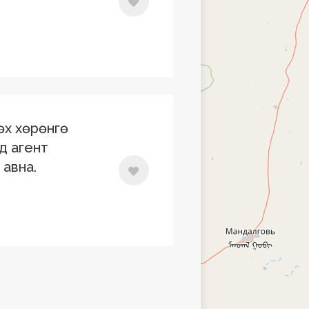
өх хөрөнгө
д агент
авна.