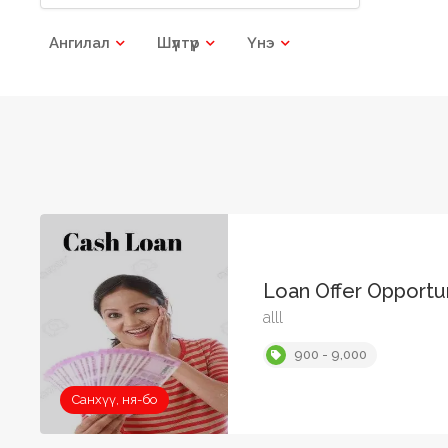
Ангилал
Шүүлтүүр
Үнэ
Loan Offer Opportu
alll
900 - 9,000
Санхүү, ня-бо