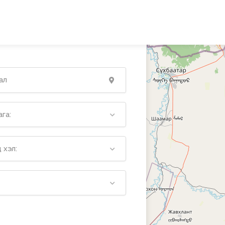
га:
 хэл: