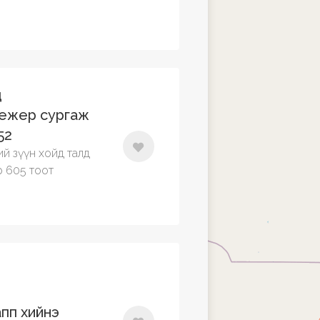
д
ежер сургаж
52
ний зүүн хойд талд
р 605 тоот
апп хийнэ