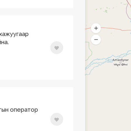
 хажуугаар
на.
тын оператор