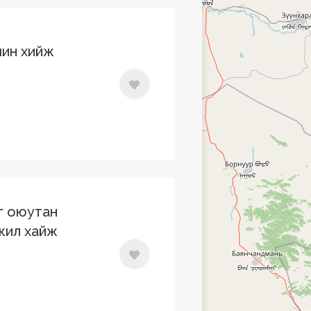
мин хийж
г оюутан
жил хайж