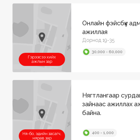
Онлайн фэйсбүүк ад
ажиллая
Дорнод 19-35
30,000 - 60,000
Гэрээсээ хийх
ажлын зар
Нягтлангаар сурда
зайнаас ажиллах а
байна.
400 - 1,000
Ня-бо, эдийн засагч,
нярав зар