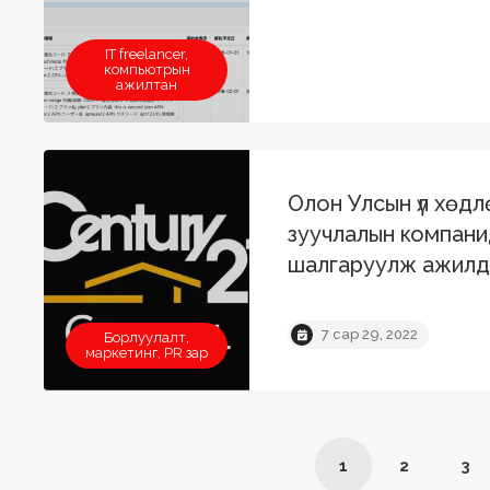
IT freelancer,
компьютрын
ажилтан
Олон Улсын үл хөдл
зуучлалын компани
шалгаруулж ажилд 
7 сар 29, 2022
Борлуулалт,
маркетинг, PR зар
1
2
3