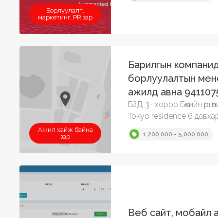
Борлуулалт,
маркетинг, PR зар
Барилгын компани
борлуулалтын мен
ажилд авна 941107
БЗД 3- хороо Бөхийн өргөө
Tokyo residence 6 давха
Ажил хайж байна
1,200,000 - 5,000,000
зар
Веб сайт, мобайл 