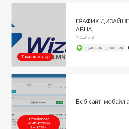
ГРАФИК ДИЗАЙН
АВНА.
Модны 2
2,500,000 - 3,000,000
IT, компьютр зар
Веб сайт, мобайл 
IT freelancer,
компьютрын
ажилтан