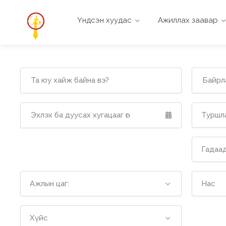
Үндсэн хуудас
Ажиллах заавар
Туршла
Гадаад
Ажлын цаг:
Нас
Хүйс