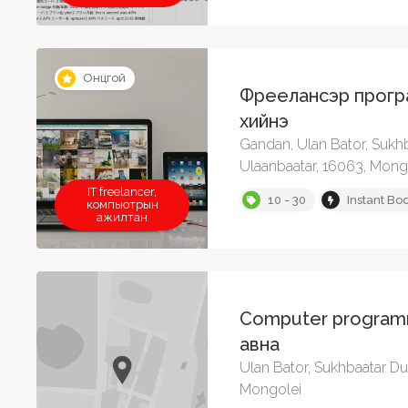
Онцгой
Фреелансэр прогр
хийнэ
Gandan, Ulan Bator, Sukh
Ulaanbaatar, 16063, Mong
IT freelancer,
10 - 30
Instant Bo
компьютрын
ажилтан
Computer program
авна
Ulan Bator, Sukhbaatar Du
Mongolei