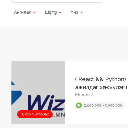
Ангилал
Шүүлтүүр
Үнэ
( React && Python)
ажилдаг хөгжүүлэгч
Модны 2
2,500,000 - 3,000,000
IT, компьютр зар