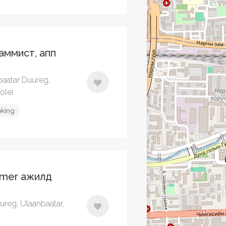
аммист, апп
baatar Duureg,
olei
oking
mer ажилд
ureg, Ulaanbaatar,