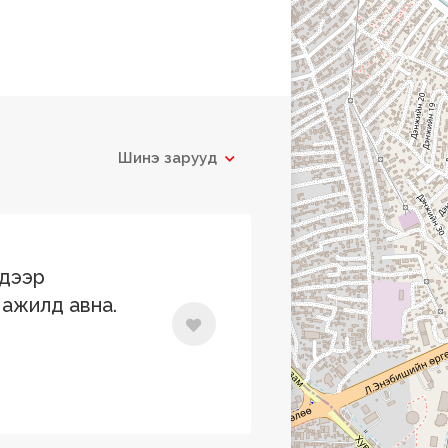
Шинэ зарууд
 дээр
 ажилд авна.