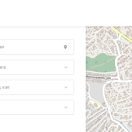
га:
 хэл: