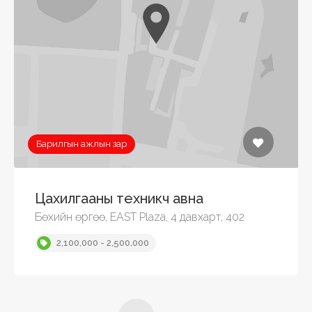
Барилгын ажлын зар
Цахилгааны техникч авна
Бөхийн өргөө, EAST Plaza, 4 давхарт, 402
2,100,000 - 2,500,000