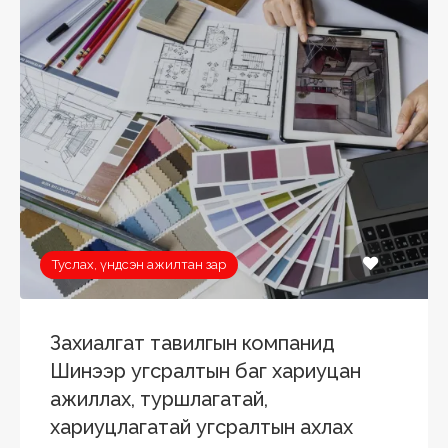
Туслах, үндсэн ажилтан зар
Захиалгат тавилгын компанид
Шинээр угсралтын баг хариуцан
ажиллах, туршлагатай,
хариуцлагатай угсралтын ахлах