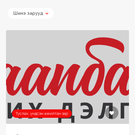
Шинэ зарууд
Туслах, үндсэн ажилтан зар