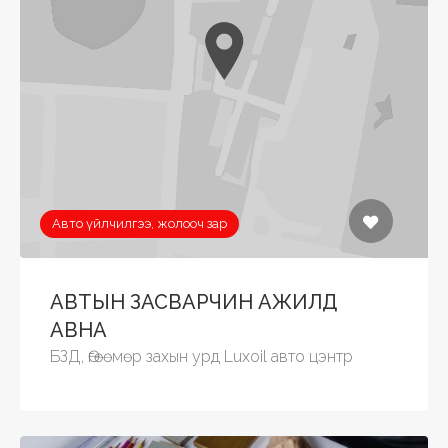
Авто үйлчилгээ, жолооч зар
АВТЫН ЗАСВАРЧИН АЖИЛД
АВНА
БЗД, Өгөөмөр захын урд Luxoil авто цэнтр