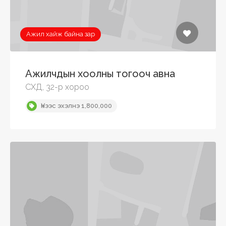
Ажил хайж байна зар
Ажилчдын хоолны тогооч авна
СХД, 32-р хороо
Үнээс эхэлнэ 1,800,000