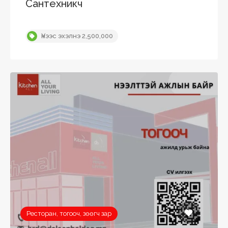
Сантехникч
Үнээс эхэлнэ 2,500,000
Ресторан, тогооч, зөөгч зар