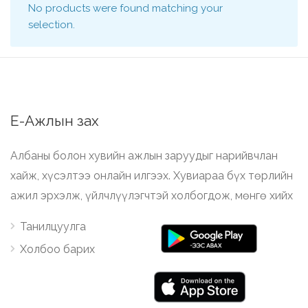
No products were found matching your
selection.
Е-Ажлын зах
Албаны болон хувийн ажлын заруудыг нарийвчлан
хайж, хүсэлтээ онлайн илгээх. Хувиараа бүх төрлийн
ажил эрхэлж, үйлчлүүлэгчтэй холбогдож, мөнгө хийх
Танилцуулга
Холбоо барих