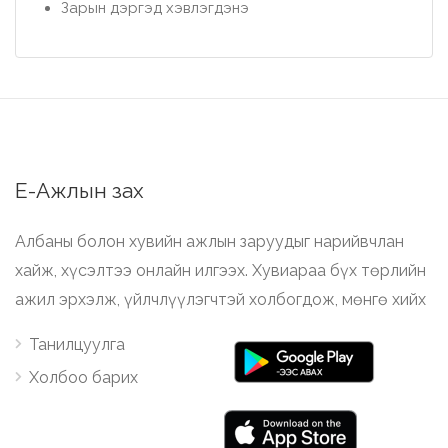
Зарын дэргэд хэвлэгдэнэ
Е-Ажлын зах
Албаны болон хувийн ажлын заруудыг нарийвчлан
хайж, хүсэлтээ онлайн илгээх. Хувиараа бүх төрлийн
ажил эрхэлж, үйлчлүүлэгчтэй холбогдож, мөнгө хийх
Танилцуулга
Холбоо барих