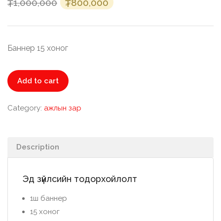
1,000,000
800,000
₮
₮
Баннер 15 хоног
Баннер
Add to cart
quantity
Category:
ажлын зар
Description
Эд зүйлсийн тодорхойлолт
1ш баннер
15 хоног