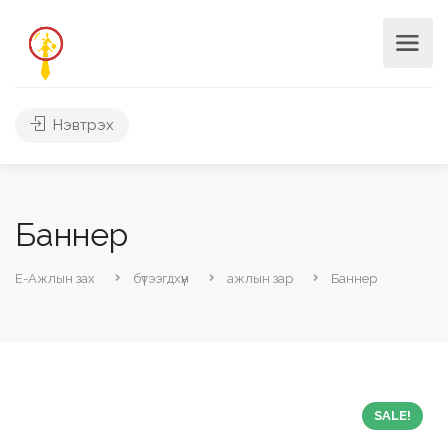
Нэвтрэх
Баннер
Е-Ажлын зах
бүтээгдхүүн
ажлын зар
Баннер
SALE!