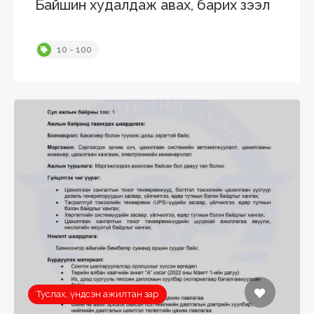
Байшин худалдаж авах, барих зээл
10 - 100
Туслах, үндсэн ажилтан зар