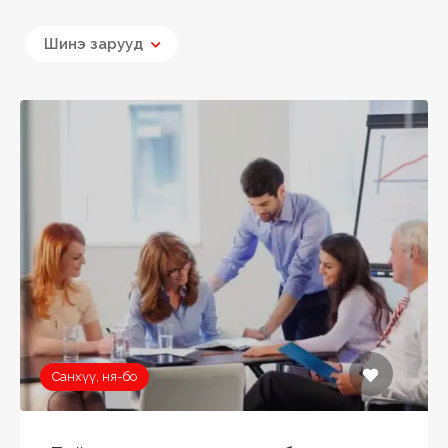
Шинэ зарууд
Санхүү, ня-бо