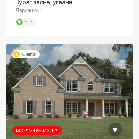
Зураг засна, угаана
Дархан сум
1 - 1
Онцгой
Барилгын ажил хийгч