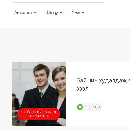
Ангилал
Шүүлтүүр
Үнэ
Байшин худалдаж а
зээл
10 - 100
Ня-бо, эдийн засагч,
нярав зар