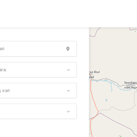
га:
 хэл: