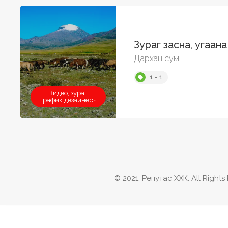
Зураг засна, угаана
Дархан сум
1 - 1
Видео, зураг,
график дезайнерч
© 2021, Репутас ХХК. All Rights