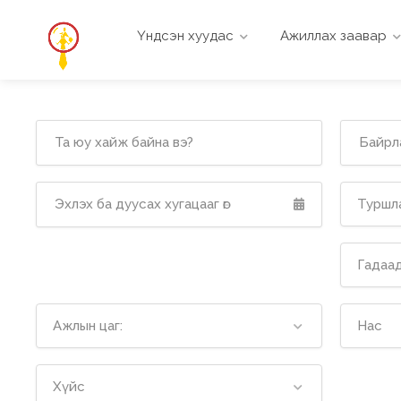
Үндсэн хуудас
Ажиллах заавар
Туршла
Гадаад
Ажлын цаг:
Нас
Хүйс