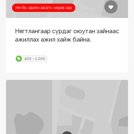
Ня-бо, эдийн засагч, нярав зар
Нягтлангаар сурдаг оюутан зайнаас
ажиллах ажил хайж байна.
400 - 1,000