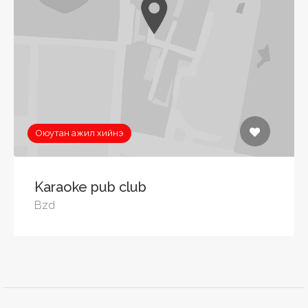
Оюутан ажил хийнэ
Karaoke pub club
Bzd