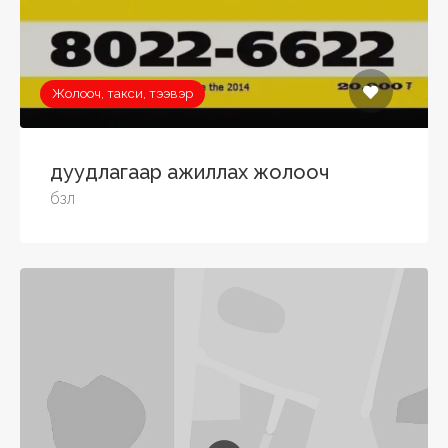
Жолооч, такси, тээвэр
дуудлагаар ажиллах жолооч
бзл