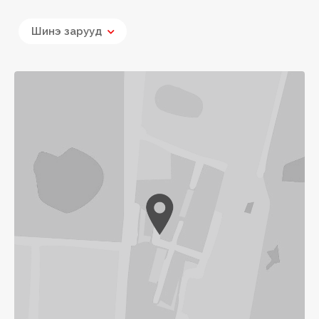
Шинэ зарууд