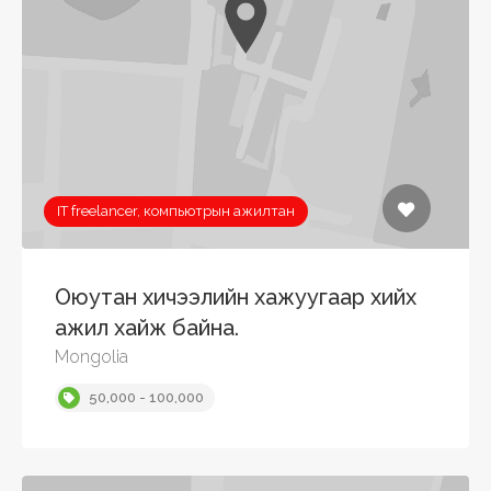
IT freelancer, компьютрын ажилтан
Оюутан хичээлийн хажуугаар хийх
ажил хайж байна.
Mongolia
50,000 - 100,000