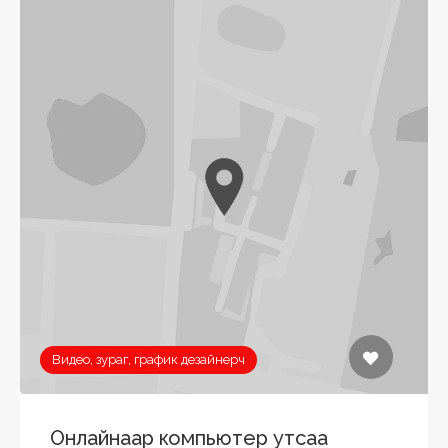
Видео, зураг, график дезайнерч
Онлайнаар компьютер утсаа