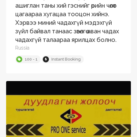
ашиглан таны хий гэснийг өөрийн чөлөөт
цагаараа хугацаа тооцон хийнэ.
Хэрвээ миний чадахгүй мэдэхгүй
зүйл байвал танаас зөвөлгөө аван чадах
чадахгүй талаараа ярилцах болно.
Russia
100 - 1
Instant Booking