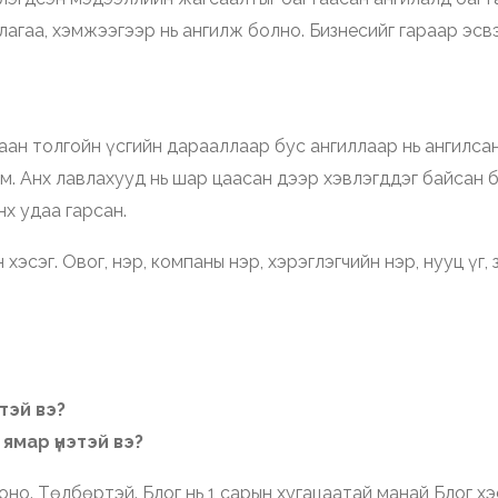
лагаа, хэмжээгээр нь ангилж болно. Бизнесийг гараар эс
ан толгойн үсгийн дарааллаар бус ангиллаар нь ангилсан
м. Анх лавлахууд нь шар цаасан дээр хэвлэгддэг байсан
нх удаа гарсан.
эсэг. Овог, нэр, компаны нэр, хэрэглэгчийн нэр, нууц үг, 
тэй вэ?
ямар үнэтэй вэ?
но. Төлбөртэй. Блог нь 1 сарын хугацаатай манай Блог х