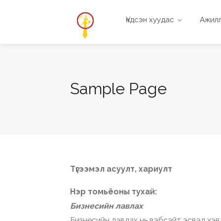
Үндсэн хуудас
Ажилл
Sample Page
Түгээмэл асуулт, хариулт
Нэр томьёоны тухай:
Бизнесийн лавлах
Бизнесийн лавлах нь вэбсайт эсвэл хэ