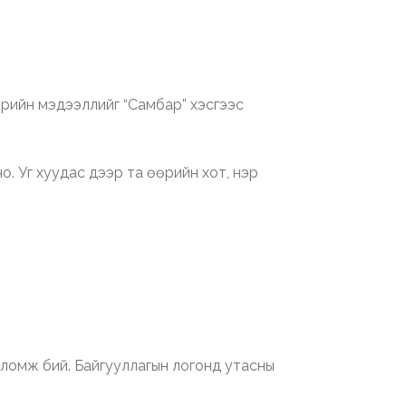
өрийн мэдээллийг “Самбар” хэсгээс
. Уг хуудас дээр та өөрийн хот, нэр
ломж бий. Байгууллагын логонд утасны