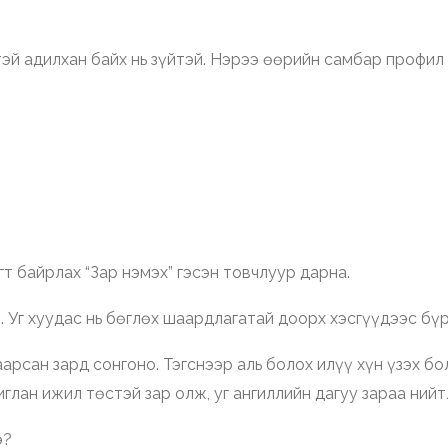
тэй адилхан байх нь зүйтэй. Нэрээ өөрийн самбар профил 
т байрлах “Зар нэмэх” гэсэн товчлуур дарна.
. Уг хуудас нь бөглөх шаардлагатай доорх хэсгүүдээс бү
арсан зард сонгоно. Тэгснээр аль болох илүү хүн үзэх бо
глан ижил төстэй зар олж, уг ангиллийн дагуу зараа ний
э?