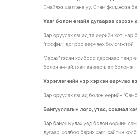
Емайлээ шалгана уу. Спам фолдерээ ба
Хаяг болон емайл дугаараа хэрхэн 
Зар оруулах явцад та өөрийн хот, нэр
“профил“ дотроо өөрчлөх боломжтой.
“Засах” гэсэн холбоос дарснаар танд ө
болон е-мэйл хаягаа өөрчлөх боломжт
Хэрэглэгчийн нэр хэрхэн өөрчлөх в
Зар оруулах явцад болон өөрийн “Самб
Байгууллагын лого, утас, сошиал хая
Зар байршуулах үед болон өөрийн самб
дугаар, холбоо барих хаяг, сайтын хо