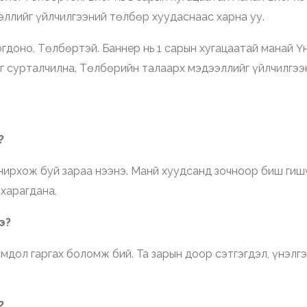
ллийг үйлчилгээний төлбөр хуудаснаас харна уу.
гдоно. Төлбөртэй. Баннер нь 1 сарын хугацаатай манай Ү
г сурталчилна. Төлбөрийн талаарх мэдээллийг үйлчилгээ
?
нирхож буй зараа нээнэ. Манй хуудсанд зочноор биш гиш
 харагдана.
э?
мдол гаргах боломж бий. Та зарын доор сэтгэгдэл, үнэлг
?