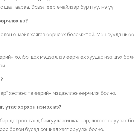
с шалгаараа. Эсвэл өөр емайлээр бүртгүүлнэ үү.
өөрчлөх вэ?
 болон е-мэйл хаягаа өөрчлөх боломжтой. Мөн сүүлд нь ө
өрийн холбогдох мэдээллээ өөрчлөх хуудас нээгдэх болно
ой.
э?
ар” хэсгээс та өөрийн мэдээллээ өөрчилж болно.
г, утас хэрхэн нэмэх вэ?
ар дотроо танд байгууллагынхаа нэр, логоог оруулах бо
лбоос болон бусад сошиал хаяг оруулж болно.