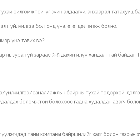
тухай ойлгомжтой, үг зүйн алдаагүй, анхаарал татахуйц ба
мэлт үйлчилгээ болгонд үнэ, өгөгдөл өгөж болно.
ямар үнэ тавих вэ?
ар нь зураггүй зараас 3-5 дахин илүү хандалттай байдаг. 
аа/үйлчилгээ/санал/ажлын байрны тухай тодорхой, дэлг
худалдах боломжтой болохоос гадна худалдан авагч боло
лүүлэгчдэд таны компаны байршилийг хаяг болон газрын з