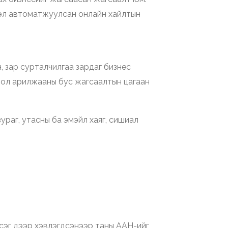
вэл автоматжуулсан онлайн хайлтын
, зар сурталчилгаа зардаг бизнес
 бол арилжааны бус жагсаалтын цагаан
зураг, утасны ба эмэйл хаяг, сишиал
эсэг дээр хэвлэгдсэнээр таны ААН-ийг