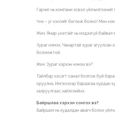
Гарчиг нь компани эсвэл үйлчилгээний 
Үнэ – уг хэсгийг бөглөж болно! Мөн нэ
Жич: Ямар үнэтэйг нь мэдэхгүй байвал 
Зураг нэмэх. Чанартай зураг агуулсан з
боломжтой.
Жич: Зураг хэрхэн нэмэх вэ?
Тайлбар хэсэгт санал болгож буй бар
оруулна. Ингэснээр бараагаа хурдан 
залруулгаас зайлсхийнэ.
Байршлаа хэрхэн сонгох вэ?
Байршил нь худалдан авагч болон үйлч