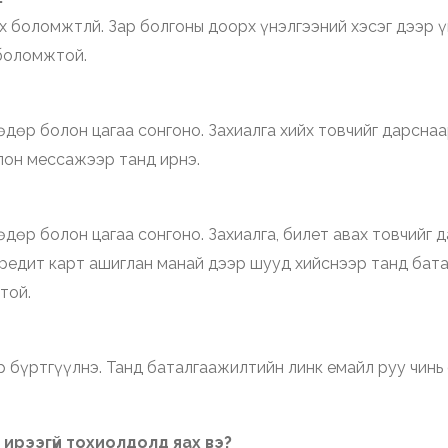
х боломжтлй. Зар болгоны доорх үнэлгээний хэсэг дээр үн
 боломжтой.
дөр болон цагаа сонгоно. Захиалга хийх товчийг дарснаа
лон мессажээр танд ирнэ.
дөр болон цагаа сонгоно. Захиалга, билет авах товчийг д
редит карт ашиглан манай дээр шууд хийснээр танд бата
той.
р бүртгүүлнэ. Танд баталгаажилтийн линк емайл руу чинь
ирээгүй тохиолдолд яах вэ?