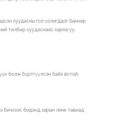
ндсэн хуудасны гол солигддог Баннер
ний төлбөр хуудаснаас харна уу.
үүн болж бүртгүүлсэн байх ёстой.
ээ бичхээс бидэнд зарын линк тавиад