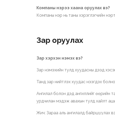
Компаны нэрээ хаана оруулах вэ?
Компаны нэр нь таны хэрэглэгчийн нэр
Зар оруулах
Зар хэрхэн нэмэх вэ?
Зар нэмэхийн тулд хуудасны дээд хэсэг
Танд зар нийтлэх хуудас нээгдэх болно
Ангилал болон дэд ангиллийг өөрийн та
урдчилан мэдэж авахын тулд хайлт аши
Жич: Зараа аль ангилалд байршуулах в