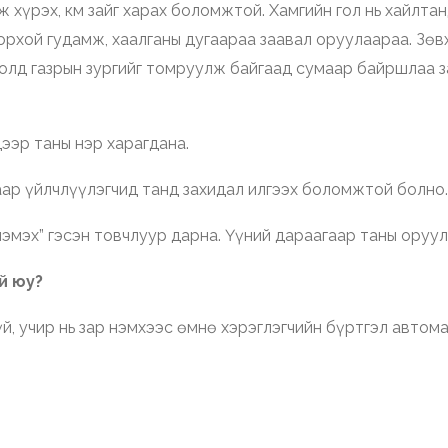
ж хүрэх, км зайг харах боломжтой. Хамгийн гол нь хайлт
рхой гудамж, хаалганы дугаараа заавал оруулаараа. Зөв
олд газрын зургийг томруулж байгаад сумаар байршлаа з
ээр таны нэр харагдана.
аар үйлчлүүлэгчид танд захидал илгээх боломжтой болно.
эмэх” гэсэн товчлуур дарна. Үүний дараагаар таны оруул
ой юу?
й, учир нь зар нэмхээс өмнө хэрэглэгчийн бүртгэл автома