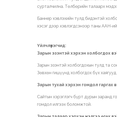
сурталчилна. Төлбөрийн талаарх мэдээ
Баннер хэвлэхийн тулд бидэнтэй холбо
хэсэг дээр хэвлэгдсэнээр таны ААН-ий
Үйлчлүүлэгчид:
Зарын эзэнтэй хэрхэн холбогдох вэ
Зарын эзэнтэй холбогдохын тулд та со
Зөвхөн гишүүнд холбогдох бүх хаягууд
Зарын тухай хэрхэн гомдол гаргах в
Сайтын хэрэглэгч бүрт дурын заранд го
гомдол илгээх боломжтой.
Зарын талаар хэрхэн үнэлгээ өгөх вэ