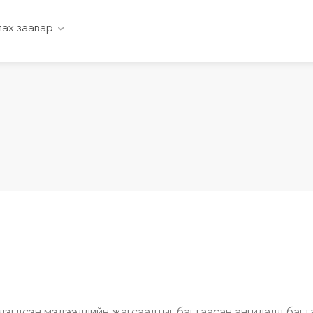
ах заавар
влэгдсэн мэдээллийн жагсаалтыг багтаасан ангилалд багт