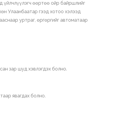
анд үйлчлүүлэгч өөртөө ойр байршлийг
хөн Улаанбаатар гээд хотоо хэлээд
ааснаар уртраг, өргөргийг автоматаар
сан зар шуд хэвлэгдэх болно.
таар явагдах болно.