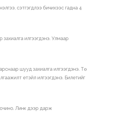
элгээ, сэтгэгдлээ бичихээс гадна 4
р захиалга илгээгдэнэ. Улмаар
арснаар шууд захиалга илгээгдэнэ. Тө
лгаажилт етэйл илгээгдэнэ. Билетийг
 очино. Линк дээр дарж