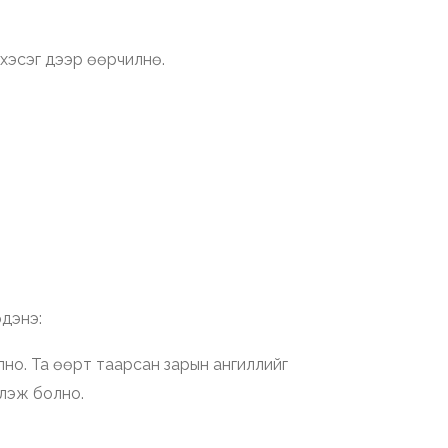
хэсэг дээр өөрчилнө.
рдэнэ:
лно. Та өөрт таарсан зарын ангиллийг
тлэж болно.