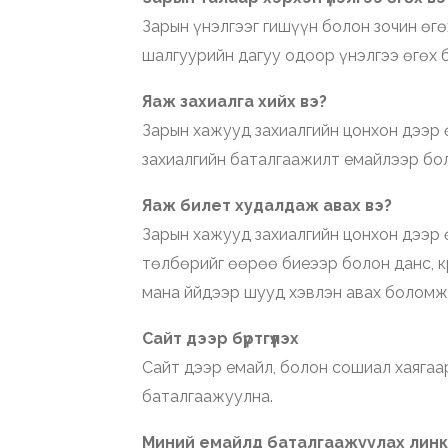
Зарын үнэлгээг гишүүн болон зочин өгө
шалгуурийн дагуу одоор үнэлгээ өгөх
Яаж захиалга хийх вэ?
Зарын хажууд захиалгийн цонхон дээр ө
захиалгийн баталгаажилт емайлээр бо
Яаж билет худалдаж авах вэ?
Зарын хажууд захиалгийн цонхон дээр ө
төлбөрийг өөрөө биеээр болон данс, к
мана ййдээр шууд хэвлэн авах боломж
Сайт дээр бүртгүүлэх
Сайт дээр емайл, болон сошиал хаягаа
баталгаажуулна.
Миний емайлд баталгаажуулах линк 