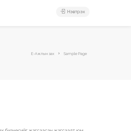
Нэвтрэх
Е-Ажлын зах
Sample Page
ах бизнесийг жагсаасан жагсаалт юм.