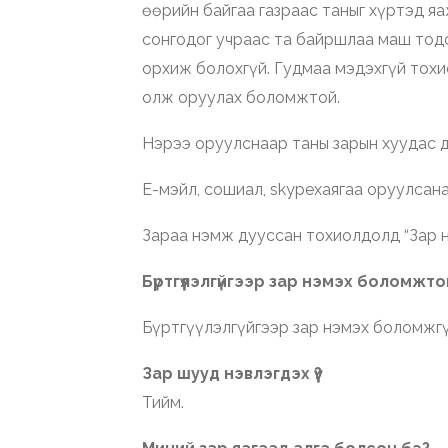
өөрийн байгаа газраас таныг хүртэд яа
сонгодог учраас та байршлаа маш тодо
орхиж болохгүй. Гудмаа мэдэхгүй тохи
олж оруулах боломжтой.
Нэрээ оруулснаар таны зарын хуудас д
Е-мэйл, coшиал, skypeхаягаа оруулсан
Зараа нэмж дууссан тохиолдолд “Зар н
Бүртгүүлэлгүйгээр зар нэмэх боломжт
Бүртгүүлэлгүйгээр зар нэмэх боломжгү
Зар шууд нэвлэгдэх үү?
Тийм.