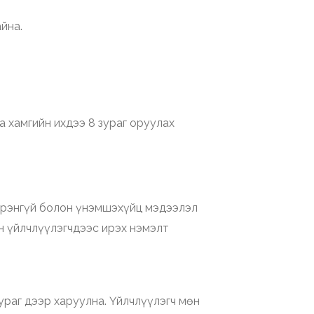
йна.
Та хамгийн ихдээ 8 зураг оруулах
эрэнгүй болон үнэмшэхүйц мэдээлэл
н үйлчлүүлэгчдээс ирэх нэмэлт
ураг дээр харуулна. Үйлчлүүлэгч мөн