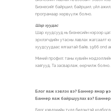
Бизнесийг байршил, байршил, үйл ажил
програмаар хөрвүүлж болно.
Шар хуудас
Шар хуудсууд нь бизнесийн нэрээр цага
эрхлэгчдийн утасны лавлах жагсаалт ю
хуудсуудаас ялгаатай байв. 1966 ond а
Миний профил: таны хувийн мэдээллийн х
хаягууд. Та засварлаж, өөрчилж болно.
Блог яаж хэвлэх вэ? Баннер ямар үнэ
Баннер яаж байршуулах вэ? Баннер 
Блог хэвлэхийн тулд бидэнтэй холбогдо