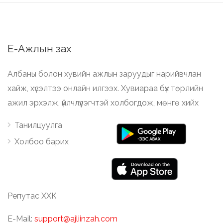
Е-Ажлын зах
Албаны болон хувийн ажлын заруудыг нарийвчлан
хайж, хүсэлтээ онлайн илгээх. Хувиараа бүх төрлийн
ажил эрхэлж, үйлчлүүлэгчтэй холбогдож, мөнгө хийх
Танилцуулга
Холбоо барих
Репутас ХХК
E-Mail:
support@ajliinzah.com