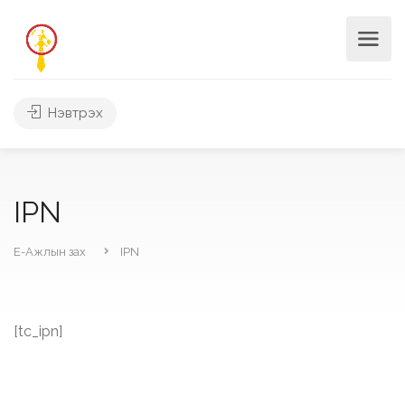
Нэвтрэх
IPN
Е-Ажлын зах
IPN
[tc_ipn]