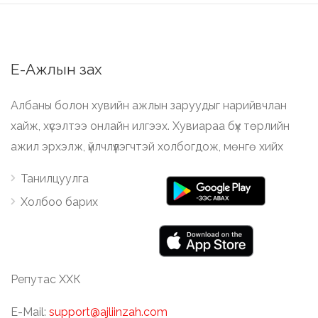
Е-Ажлын зах
Албаны болон хувийн ажлын заруудыг нарийвчлан
хайж, хүсэлтээ онлайн илгээх. Хувиараа бүх төрлийн
ажил эрхэлж, үйлчлүүлэгчтэй холбогдож, мөнгө хийх
Танилцуулга
Холбоо барих
Репутас ХХК
E-Mail:
support@ajliinzah.com