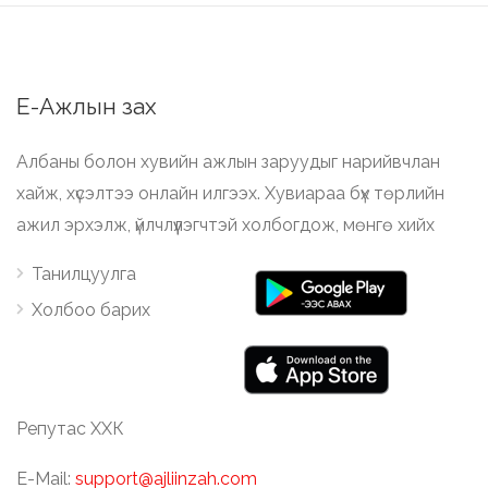
Е-Ажлын зах
Албаны болон хувийн ажлын заруудыг нарийвчлан
хайж, хүсэлтээ онлайн илгээх. Хувиараа бүх төрлийн
ажил эрхэлж, үйлчлүүлэгчтэй холбогдож, мөнгө хийх
Танилцуулга
Холбоо барих
Репутас ХХК
E-Mail:
support@ajliinzah.com