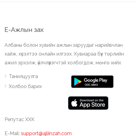
Е-Ажлын зах
Албаны болон хувийн ажлын заруудыг нарийвчлан
хайж, хүсэлтээ онлайн илгээх. Хувиараа бүх төрлийн
ажил эрхэлж, үйлчлүүлэгчтэй холбогдож, мөнгө хийх
Танилцуулга
Холбоо барих
Репутас ХХК
E-Mail:
support@ajliinzah.com