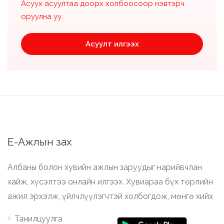
Асуух асуултаа доорх холбоосоор нэвтэрч
оруулна уу.
Асуулт илгээх
Е-Ажлын зах
Албаны болон хувийн ажлын заруудыг нарийвчлан
хайж, хүсэлтээ онлайн илгээх. Хувиараа бүх төрлийн
ажил эрхэлж, үйлчлүүлэгчтэй холбогдож, мөнгө хийх
Танилцуулга