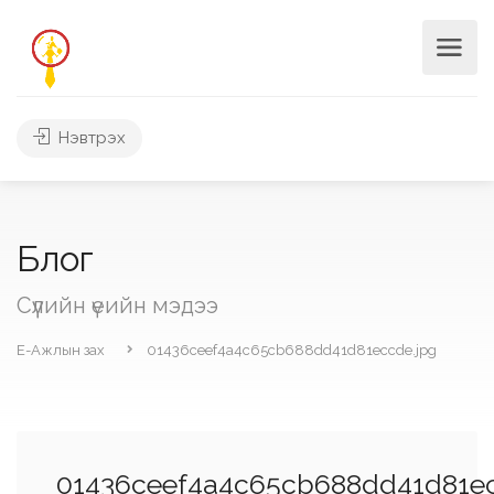
Нэвтрэх
Блог
Сүүлийн үеийн мэдээ
Е-Ажлын зах
01436ceef4a4c65cb688dd41d81eccde.jpg
01436ceef4a4c65cb688dd41d81ec