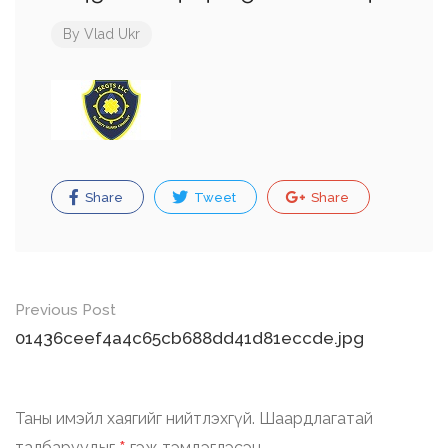
By
Vlad Ukr
Share
Tweet
Share
Post
Previous Post
navigation
01436ceef4a4c65cb688dd41d81eccde.jpg
Таны имэйл хаягийг нийтлэхгүй.
Шаардлагатай
талбаруудыг
гэж тэмдэглэсэн