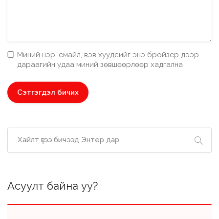
Миний нэр, емайл, вэв хуудсийг энэ бройзер дээр
дараагийн удаа миний зөвшөөрлөөр хадгална
Асуулт байна уу?