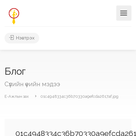
Нэвтрэх
Блог
Сүүлийн үеийн мэдээ
Е-Ажлын зах
01c4948334c36b70330a9efcda2617af.jpg
01c4948334c36b70330a9efcda261