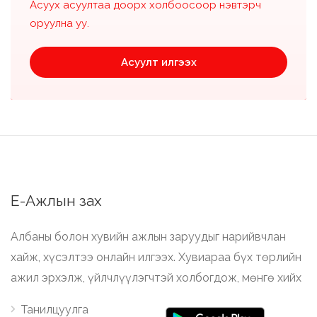
Асуух асуултаа доорх холбоосоор нэвтэрч
оруулна уу.
Асуулт илгээх
Е-Ажлын зах
Албаны болон хувийн ажлын заруудыг нарийвчлан
хайж, хүсэлтээ онлайн илгээх. Хувиараа бүх төрлийн
ажил эрхэлж, үйлчлүүлэгчтэй холбогдож, мөнгө хийх
Танилцуулга