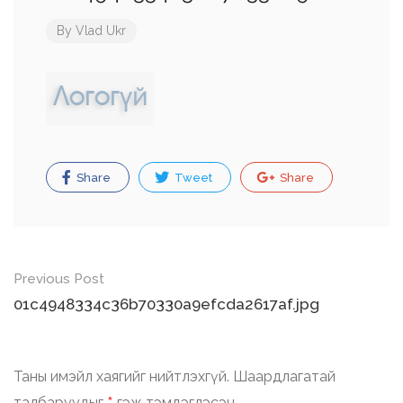
By
Vlad Ukr
Share
Tweet
Share
Post
Previous Post
navigation
01c4948334c36b70330a9efcda2617af.jpg
Таны имэйл хаягийг нийтлэхгүй.
Шаардлагатай
талбаруудыг
гэж тэмдэглэсэн