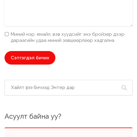
Миний нэр, емайл, вэв хуудсийг энэ бройзер дээр
дараагийн удаа миний зөвшөөрлөөр хадгална
Асуулт байна уу?