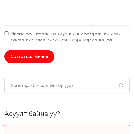
Миний нэр, емайл, вэв хуудсийг энэ бройзер дээр
дараагийн удаа миний зөвшөөрлөөр хадгална
Асуулт байна уу?