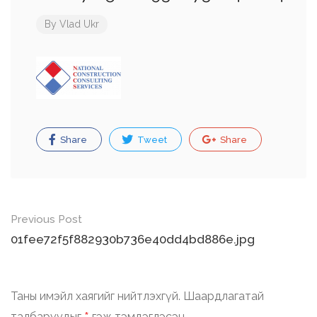
By
Vlad Ukr
Share
Tweet
Share
Post
Previous Post
navigation
01fee72f5f882930b736e40dd4bd886e.jpg
Таны имэйл хаягийг нийтлэхгүй.
Шаардлагатай
талбаруудыг
гэж тэмдэглэсэн