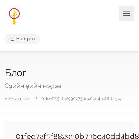
Нэвтрэх
Блог
Сүүлийн үеийн мэдээ
Е-Ажлын зах
01fee72f5f882930b736e40dd4bd886e.jpg
01fee72f5f882930b736e40dd4bd8