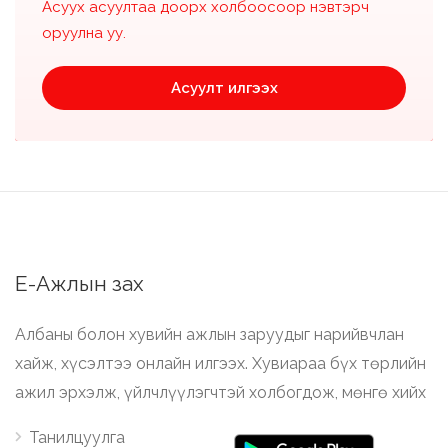
Асуух асуултаа доорх холбоосоор нэвтэрч
оруулна уу.
Асуулт илгээх
Е-Ажлын зах
Албаны болон хувийн ажлын заруудыг нарийвчлан
хайж, хүсэлтээ онлайн илгээх. Хувиараа бүх төрлийн
ажил эрхэлж, үйлчлүүлэгчтэй холбогдож, мөнгө хийх
Танилцуулга