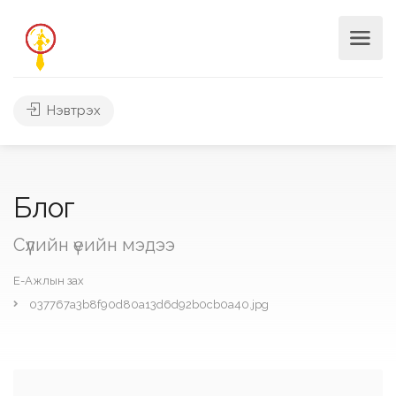
Нэвтрэх
Блог
Сүүлийн үеийн мэдээ
Е-Ажлын зах
037767a3b8f90d80a13d6d92b0cb0a40.jpg