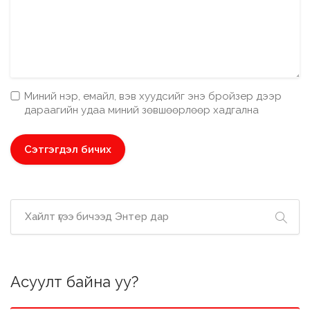
Миний нэр, емайл, вэв хуудсийг энэ бройзер дээр
дараагийн удаа миний зөвшөөрлөөр хадгална
Асуулт байна уу?