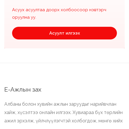
Асуух асуултаа доорх холбоосоор нэвтэрч
оруулна уу.
Асуулт илгээх
Е-Ажлын зах
Албаны болон хувийн ажлын заруудыг нарийвчлан
хайж, хүсэлтээ онлайн илгээх. Хувиараа бүх төрлийн
ажил эрхэлж, үйлчлүүлэгчтэй холбогдож, мөнгө хийх