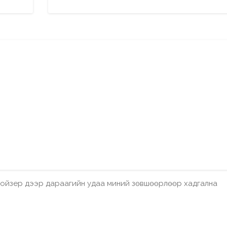
бройзер дээр дараагийн удаа миний зөвшөөрлөөр хадгална