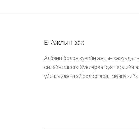
Е-Ажлын зах
Албаны болон хувийн ажлын заруудыг н
онлайн илгээх. Хувиараа бүх төрлийн 
үйлчлүүлэгчтэй холбогдож, мөнгө хийх