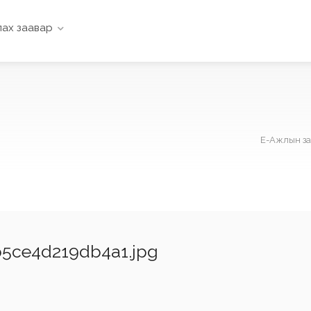
ах заавар
Е-Ажлын за
5ce4d219db4a1.jpg