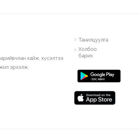
Танилцуулга
Холбоо
барих
арийвчлан хайж, хүсэлтээ
ажил эрхэлж,