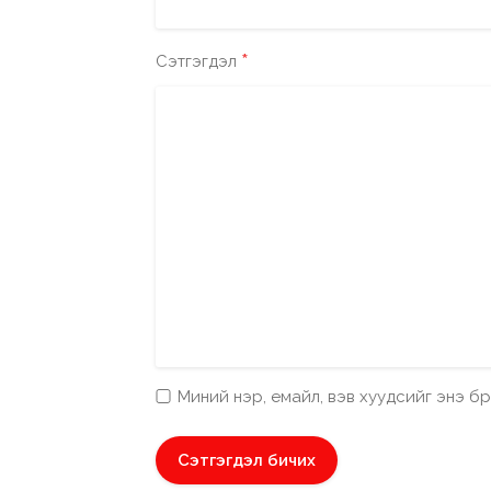
*
Сэтгэгдэл
Миний нэр, емайл, вэв хуудсийг энэ 