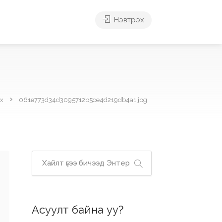
Нэвтрэх
х
061e773d34d3095712b5ce4d219db4a1.jpg
Асуулт байна уу?