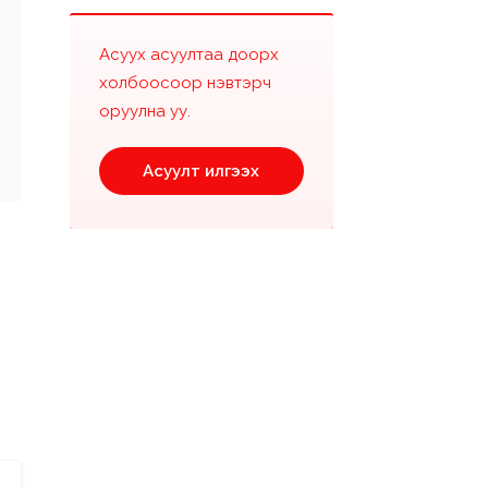
Асуух асуултаа доорх
холбоосоор нэвтэрч
оруулна уу.
Асуулт илгээх