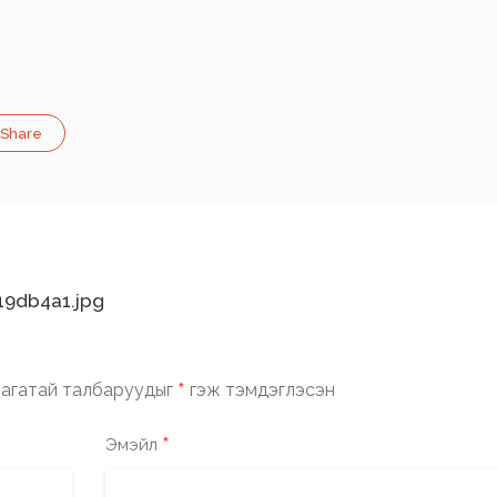
Share
9db4a1.jpg
*
агатай талбаруудыг
гэж тэмдэглэсэн
*
Эмэйл