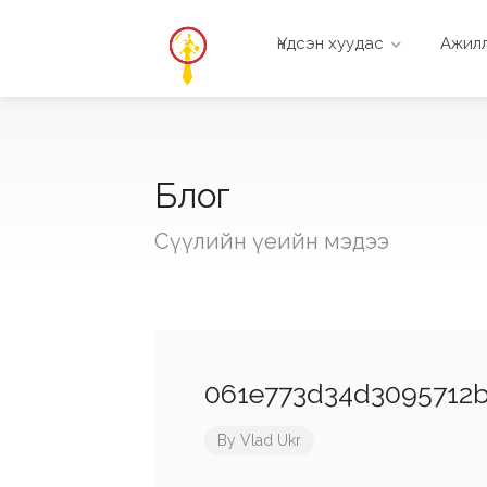
Үндсэн хуудас
Ажилл
Блог
Сүүлийн үеийн мэдээ
061e773d34d3095712b
By
Vlad Ukr