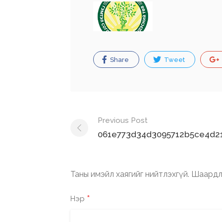
Share
Tweet
Post
Previous Post
navigation
061e773d34d3095712b5ce4d21
Таны имэйл хаягийг нийтлэхгүй.
Шаардл
*
Нэр