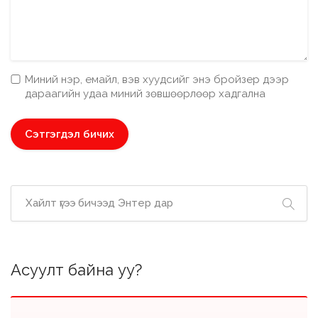
Миний нэр, емайл, вэв хуудсийг энэ бройзер дээр
дараагийн удаа миний зөвшөөрлөөр хадгална
Асуулт байна уу?