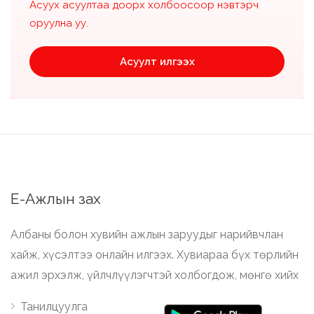
Асуух асуултаа доорх холбоосоор нэвтэрч
оруулна уу.
Асуулт илгээх
Е-Ажлын зах
Албаны болон хувийн ажлын заруудыг нарийвчлан
хайж, хүсэлтээ онлайн илгээх. Хувиараа бүх төрлийн
ажил эрхэлж, үйлчлүүлэгчтэй холбогдож, мөнгө хийх
Танилцуулга