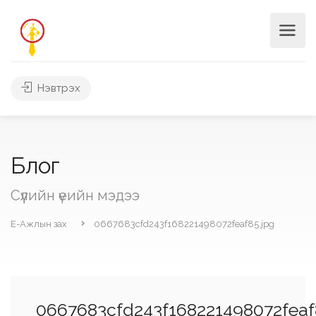
Нэвтрэх
Блог
Сүүлийн үеийн мэдээ
Е-Ажлын зах
0667683cfd243f168221498072feaf85.jpg
0667683cfd243f168221498072feaf