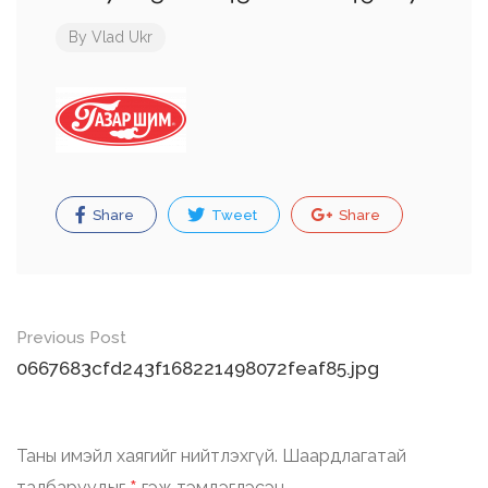
By
Vlad Ukr
Share
Tweet
Share
Post
Previous Post
navigation
0667683cfd243f168221498072feaf85.jpg
Таны имэйл хаягийг нийтлэхгүй.
Шаардлагатай
талбаруудыг
гэж тэмдэглэсэн