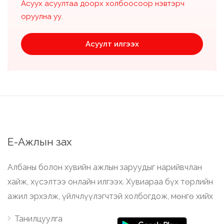
Асуух асуултаа доорх холбоосоор нэвтэрч
оруулна уу.
Асуулт илгээх
Е-Ажлын зах
Албаны болон хувийн ажлын заруудыг нарийвчлан
хайж, хүсэлтээ онлайн илгээх. Хувиараа бүх төрлийн
ажил эрхэлж, үйлчлүүлэгчтэй холбогдож, мөнгө хийх
Танилцуулга