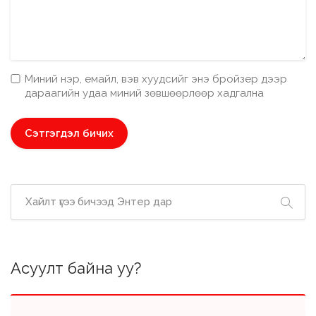
Миний нэр, емайл, вэв хуудсийг энэ бройзер дээр
дараагийн удаа миний зөвшөөрлөөр хадгална
Асуулт байна уу?