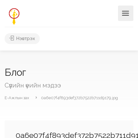
Нэвтрэх
Блог
Сүүлийн үеийн мэдээ
Е-Ажлын зах
0a6e07f4f893def372b7522b711d9179.jpg
0a6e07f4f893def372b7522b711d91