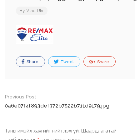
By
Vlad Ukr
Share
Tweet
Share
Post
Previous Post
navigation
0a6e07f4f893def372b7522b711d9179.jpg
Таны имэйл хаягийг нийтлэхгүй.
Шаардлагатай
талбаруудыг
гэж тэмдэглэсэн