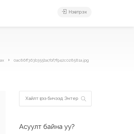
Нэвтрэх
ах
0ac86ff363b355ba7bf7f942c028581a.jpg
Асуулт байна уу?