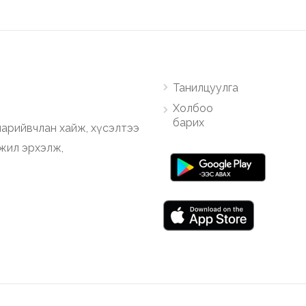
Танилцуулга
Холбоо
барих
арийвчлан хайж, хүсэлтээ
ажил эрхэлж,