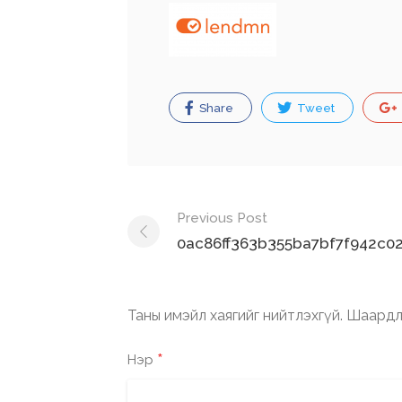
Share
Tweet
Post
Previous Post
navigation
0ac86ff363b355ba7bf7f942c02
Таны имэйл хаягийг нийтлэхгүй.
Шаардл
*
Нэр