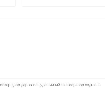
бройзер дээр дараагийн удаа миний зөвшөөрлөөр хадгална