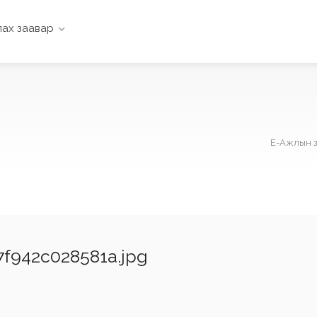
ах заавар
Е-Ажлын з
7f942c028581a.jpg