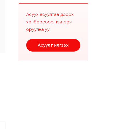
Асуух асуултаа доорх
холбоосоор нэвтэрч
оруулна уу.
Асуулт илгээх