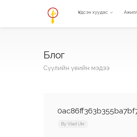
Үндсэн хуудас
Ажилл
Блог
Сүүлийн үеийн мэдээ
0ac86ff363b355ba7bf
By
Vlad Ukr