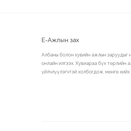
Е-Ажлын зах
Албаны болон хувийн ажлын заруудыг н
онлайн илгээх. Хувиараа бүх төрлийн 
үйлчлүүлэгчтэй холбогдож, мөнгө хийх