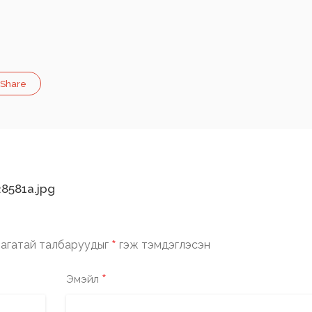
Share
8581a.jpg
*
агатай талбаруудыг
гэж тэмдэглэсэн
*
Эмэйл