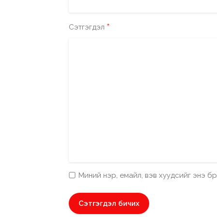
*
Сэтгэгдэл
Миний нэр, емайл, вэв хуудсийг энэ 