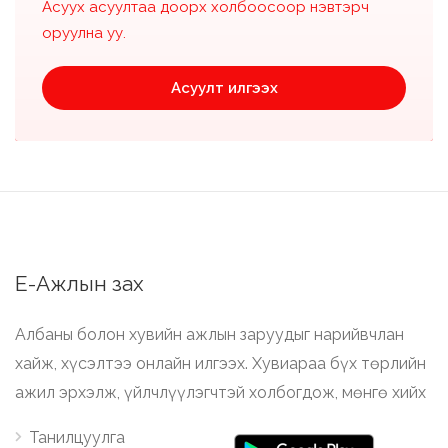
Асуух асуултаа доорх холбоосоор нэвтэрч
оруулна уу.
Асуулт илгээх
Е-Ажлын зах
Албаны болон хувийн ажлын заруудыг нарийвчлан
хайж, хүсэлтээ онлайн илгээх. Хувиараа бүх төрлийн
ажил эрхэлж, үйлчлүүлэгчтэй холбогдож, мөнгө хийх
Танилцуулга