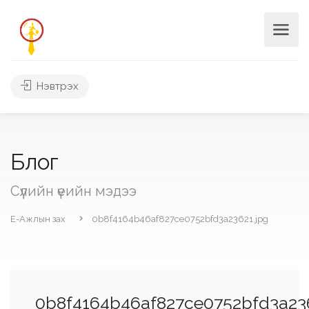
Нэвтрэх
Блог
Сүүлийн үеийн мэдээ
Е-Ажлын зах
0b8f4164b46af827ce0752bfd3a23621.jpg
0b8f4164b46af827ce0752bfd3a236