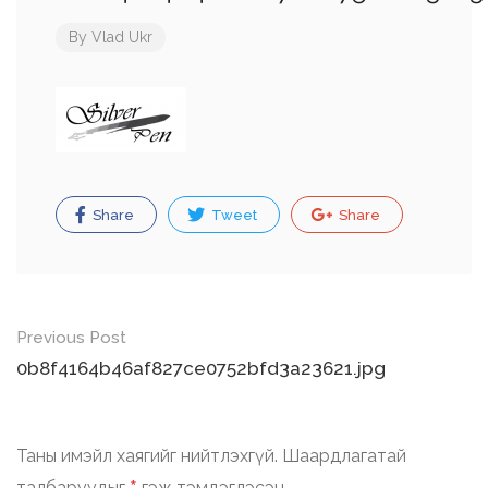
By
Vlad Ukr
Share
Tweet
Share
Post
Previous Post
navigation
0b8f4164b46af827ce0752bfd3a23621.jpg
Таны имэйл хаягийг нийтлэхгүй.
Шаардлагатай
талбаруудыг
гэж тэмдэглэсэн