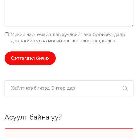
Миний нэр, емайл, вэв хуудсийг энэ бройзер дээр
дараагийн удаа миний зөвшөөрлөөр хадгална
Асуулт байна уу?