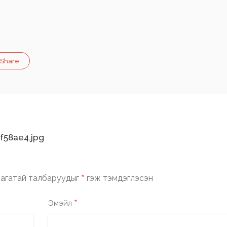
Share
f58ae4.jpg
*
агатай талбаруудыг
гэж тэмдэглэсэн
*
Эмэйл