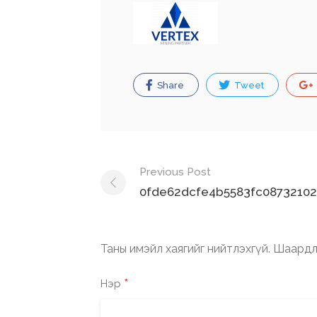
Share
Tweet
Post
Previous Post
navigation
0fde62dcfe4b5583fc08732102
Таны имэйл хаягийг нийтлэхгүй.
Шаардл
*
Нэр