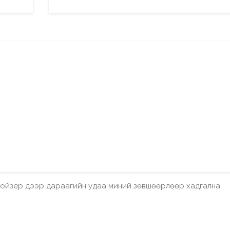
бройзер дээр дараагийн удаа миний зөвшөөрлөөр хадгална