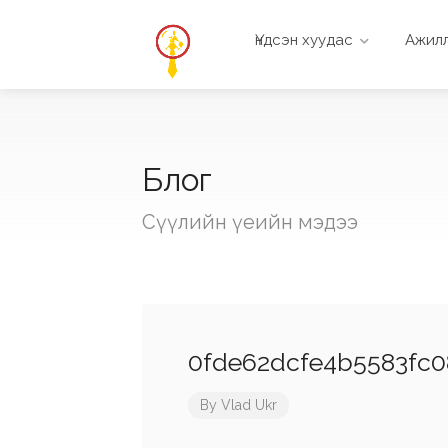
Үндсэн хуудас
Ажилл
Блог
Сүүлийн үеийн мэдээ
0fde62dcfe4b5583fc0
By
Vlad Ukr