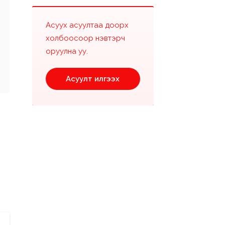
Асуух асуултаа доорх
холбоосоор нэвтэрч
оруулна уу.
Асуулт илгээх