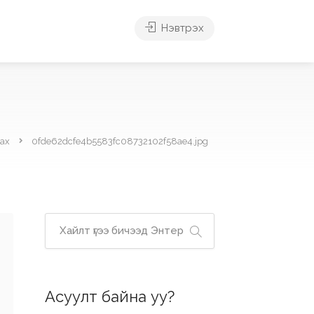
Нэвтрэх
ах
0fde62dcfe4b5583fc08732102f58ae4.jpg
Асуулт байна уу?