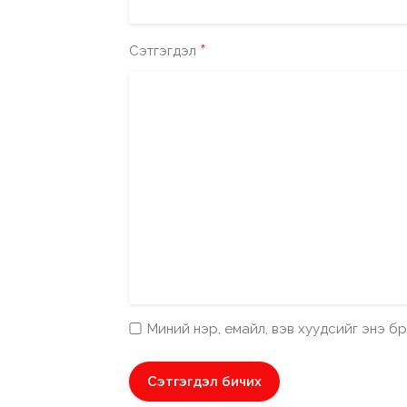
*
Сэтгэгдэл
Миний нэр, емайл, вэв хуудсийг энэ 