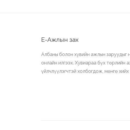
Е-Ажлын зах
Албаны болон хувийн ажлын заруудыг н
онлайн илгээх. Хувиараа бүх төрлийн 
үйлчлүүлэгчтэй холбогдож, мөнгө хийх