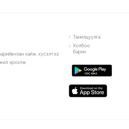
Танилцуулга
Холбоо
барих
арийвчлан хайж, хүсэлтээ
ажил эрхэлж,