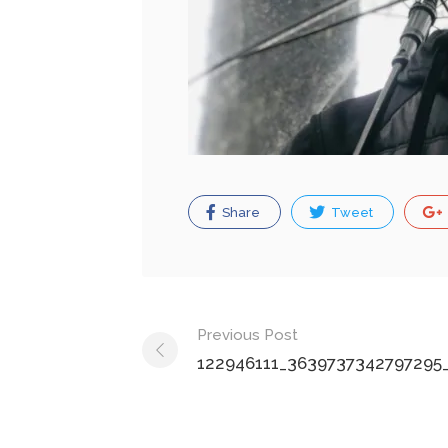
Share
Tweet
Post
Previous Post
navigation
122946111_3639737342797295