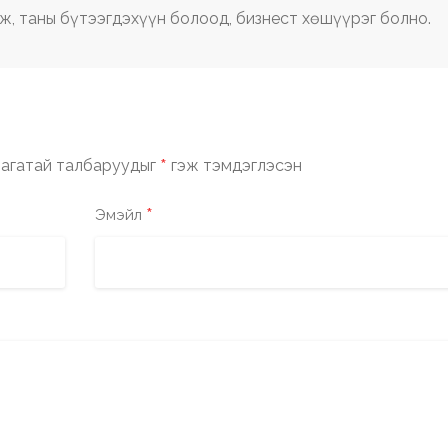
ж, таны бүтээгдэхүүн болоод, бизнест хөшүүрэг болно.
*
агатай талбаруудыг
гэж тэмдэглэсэн
*
Эмэйл