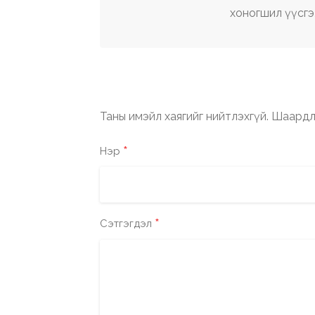
хоногшил үүсгэ
Таны имэйл хаягийг нийтлэхгүй.
Шаардл
*
Нэр
*
Сэтгэгдэл