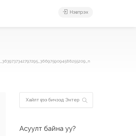
Нэвтрэх
1_3639737342797295_3669759094588255209_n
Асуулт байна уу?