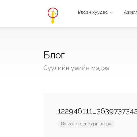
Үндсэн хуудас
Ажилл
Блог
Сүүлийн үеийн мэдээ
122946111_36397373
By
zol-erdene ganjuurjav