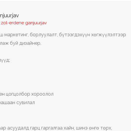
njuurjav
y zol-erdene ganjuurjav
ш маркетинг, борлуулалт, бүтээгдэхүүн хөгжүүлэлтээр
лаж буй дизайнер.
үүд:
ден цогцолбор хороолол
рашаан сувилал
ар асуудалд гарц гаргалгаа хайн, шинэ өнгө төрх,