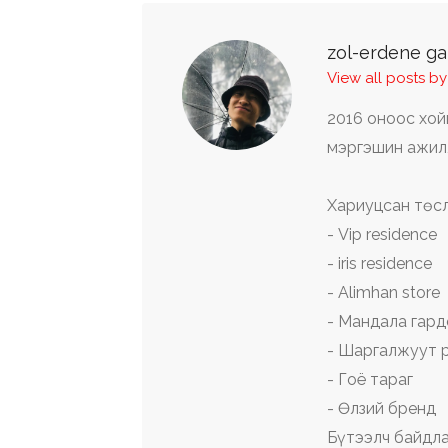
zol-erdene ga
View all posts b
2016 оноос хой
мэргэшин ажил
Хариуцсан төсл
- Vip residence
- iris residence
- Alimhan store
- Мандала гар
- Шаргалжуут 
- Гоё тараг
- Өлзий бренд
Бүтээлч байдла