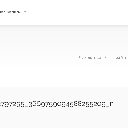
ах заавар
Е-Ажлын зах
12294611
42797295_3669759094588255209_n