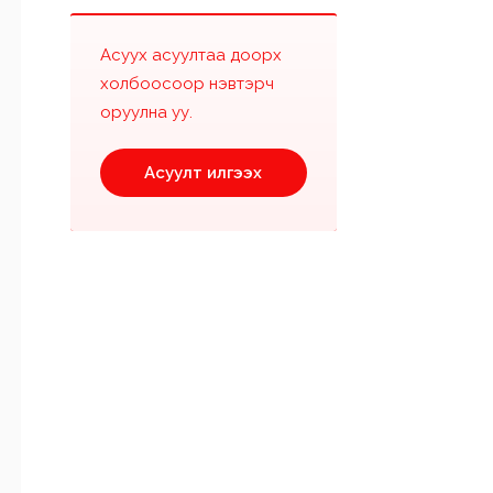
Асуух асуултаа доорх
холбоосоор нэвтэрч
оруулна уу.
Асуулт илгээх