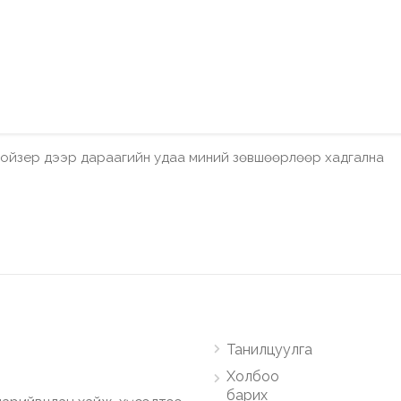
бройзер дээр дараагийн удаа миний зөвшөөрлөөр хадгална
Танилцуулга
Холбоо
барих