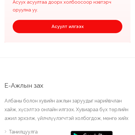
Асуух асуултаа доорх холбоосоор нэвтэрч
оруулна уу.
Асуулт илгээх
Е-Ажлын зах
Албаны болон хувийн ажлын заруудыг нарийвчлан
хайж, хүсэлтээ онлайн илгээх. Хувиараа бүх төрлийн
ажил эрхэлж, үйлчлүүлэгчтэй холбогдож, мөнгө хийх
Танилцуулга