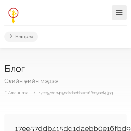
Нэвтрэх
Блог
Сүүлийн үеийн мэдээ
Е-Ажлын зах
17ee57ddb415dd1daebb0e16fbd9acf4.jpg
17ee57ddb415dd1daebb0e16fbd9a