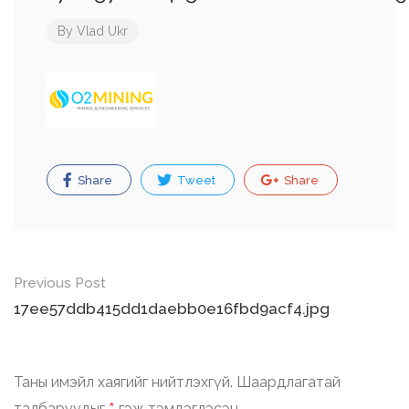
By
Vlad Ukr
Share
Tweet
Share
Post
Previous Post
navigation
17ee57ddb415dd1daebb0e16fbd9acf4.jpg
Таны имэйл хаягийг нийтлэхгүй.
Шаардлагатай
талбаруудыг
гэж тэмдэглэсэн