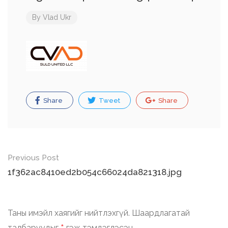
By
Vlad Ukr
Share
Tweet
Share
Post
Previous Post
navigation
1f362ac8410ed2b054c66024da821318.jpg
Таны имэйл хаягийг нийтлэхгүй.
Шаардлагатай
талбаруудыг
гэж тэмдэглэсэн