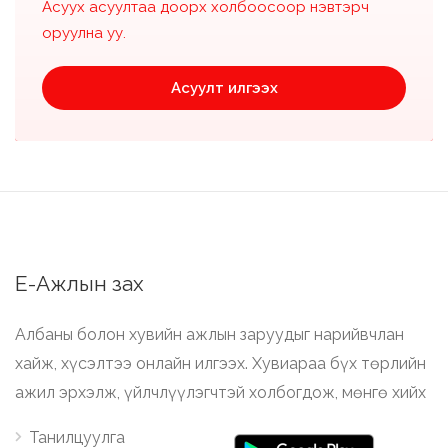
Асуух асуултаа доорх холбоосоор нэвтэрч
оруулна уу.
Асуулт илгээх
Е-Ажлын зах
Албаны болон хувийн ажлын заруудыг нарийвчлан
хайж, хүсэлтээ онлайн илгээх. Хувиараа бүх төрлийн
ажил эрхэлж, үйлчлүүлэгчтэй холбогдож, мөнгө хийх
Танилцуулга