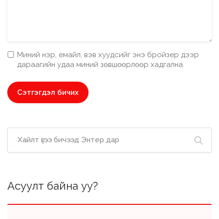
Миний нэр, емайл, вэв хуудсийг энэ бройзер дээр
дараагийн удаа миний зөвшөөрлөөр хадгална
Асуулт байна уу?