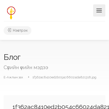
Нэвтрэх
Блог
Сүүлийн үеийн мэдээ
Е-Ажлын зах
1f362ac8410ed2b054c66024da821318.jpg
1f362ac8410ed2b054c66024da821