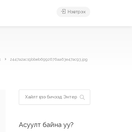
Нэвтрэх
х
2447a2ac19bbeb6992676aa63e47ac93.jpg
Асуулт байна уу?