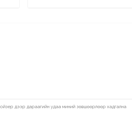
бройзер дээр дараагийн удаа миний зөвшөөрлөөр хадгална