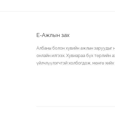
Е-Ажлын зах
Албаны болон хувийн ажлын заруудыг н
онлайн илгээх. Хувиараа бүх төрлийн 
үйлчлүүлэгчтэй холбогдож, мөнгө хийх