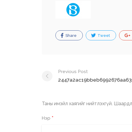
Share
Tweet
Post
Previous Post
navigation
2447a2ac19bbeb6992676aa63
Таны имэйл хаягийг нийтлэхгүй.
Шаардл
*
Нэр