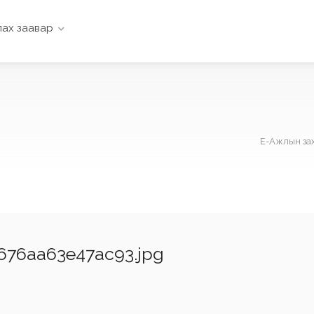
ах заавар
Е-Ажлын за
676aa63e47ac93.jpg