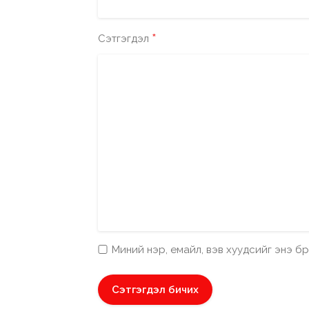
*
Сэтгэгдэл
Миний нэр, емайл, вэв хуудсийг энэ 