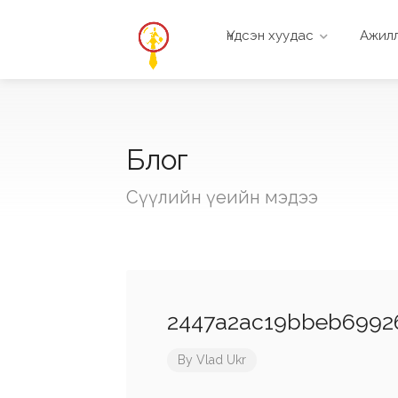
Үндсэн хуудас
Ажилл
Блог
Сүүлийн үеийн мэдээ
2447a2ac19bbeb6992
By
Vlad Ukr