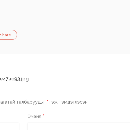
Share
e47ac93.jpg
*
агатай талбаруудыг
гэж тэмдэглэсэн
*
Эмэйл