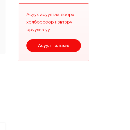
Асуух асуултаа доорх
холбоосоор нэвтэрч
оруулна уу.
Асуулт илгээх