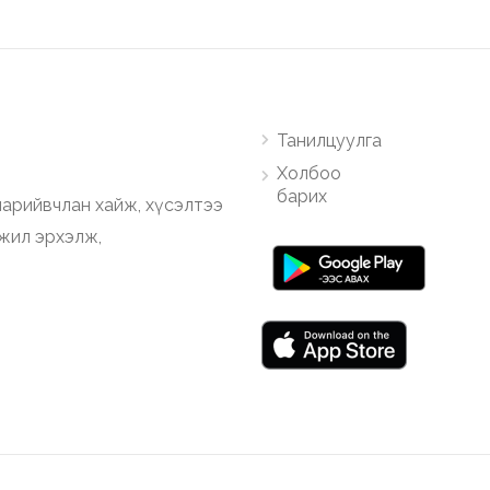
Танилцуулга
Холбоо
барих
арийвчлан хайж, хүсэлтээ
ажил эрхэлж,