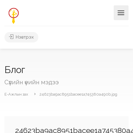
Нэвтрэх
Блог
Сүүлийн үеийн мэдээ
Е-Ажлын зах
24623ba9ac8951bacee1a745380a490b.jpg
24623ba9ac8951bacee1a745380a4