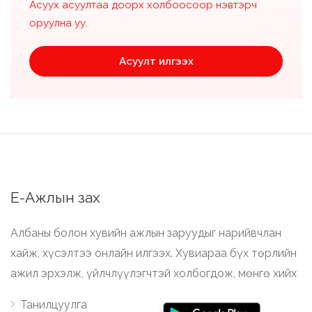
Асуух асуултаа доорх холбоосоор нэвтэрч
оруулна уу.
Асуулт илгээх
Е-Ажлын зах
Албаны болон хувийн ажлын заруудыг нарийвчлан
хайж, хүсэлтээ онлайн илгээх. Хувиараа бүх төрлийн
ажил эрхэлж, үйлчлүүлэгчтэй холбогдож, мөнгө хийх
Танилцуулга