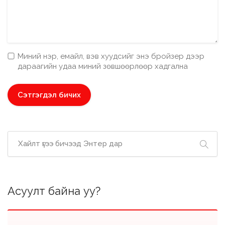
Миний нэр, емайл, вэв хуудсийг энэ бройзер дээр
дараагийн удаа миний зөвшөөрлөөр хадгална
Асуулт байна уу?