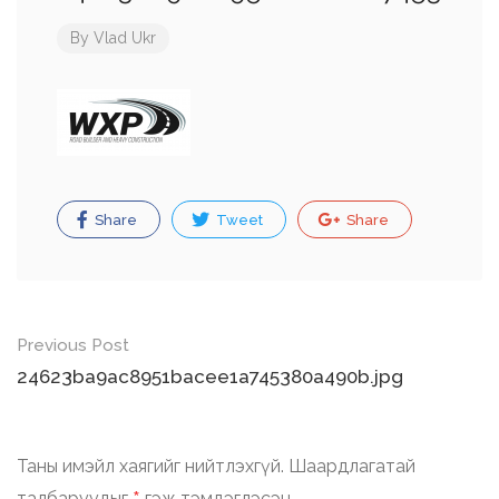
By
Vlad Ukr
Share
Tweet
Share
Post
Previous Post
navigation
24623ba9ac8951bacee1a745380a490b.jpg
Таны имэйл хаягийг нийтлэхгүй.
Шаардлагатай
талбаруудыг
гэж тэмдэглэсэн