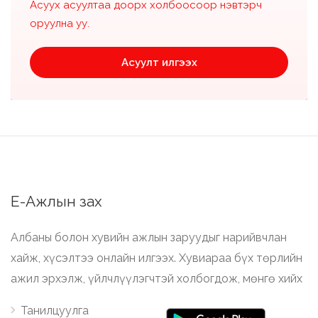
Асуух асуултаа доорх холбоосоор нэвтэрч
оруулна уу.
Асуулт илгээх
Е-Ажлын зах
Албаны болон хувийн ажлын заруудыг нарийвчлан
хайж, хүсэлтээ онлайн илгээх. Хувиараа бүх төрлийн
ажил эрхэлж, үйлчлүүлэгчтэй холбогдож, мөнгө хийх
Танилцуулга