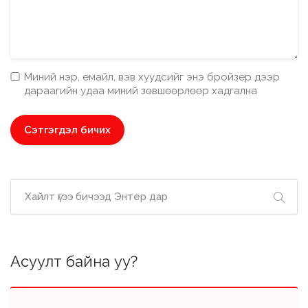
Миний нэр, емайл, вэв хуудсийг энэ бройзер дээр
дараагийн удаа миний зөвшөөрлөөр хадгална
Асуулт байна уу?