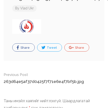
By
Vlad Ukr
Share
Tweet
Share
Post
Previous Post
navigation
263d64e5af37d0425f7f71e6e4f7bf5b.jpg
Таны имэйл хаягийг нийтлэхгүй.
Шаардлагатай
талбаруудыг
гэж тэмдэглэсэн