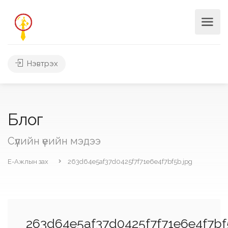
Нэвтрэх
Блог
Сүүлийн үеийн мэдээ
Е-Ажлын зах
263d64e5af37d0425f7f71e6e4f7bf5b.jpg
263d64e5af37d0425f7f71e6e4f7bf