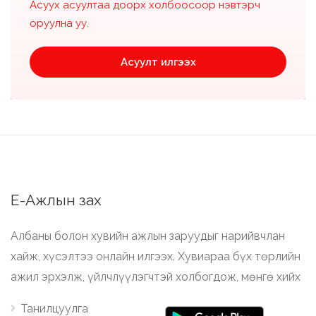
Асуух асуултаа доорх холбоосоор нэвтэрч
оруулна уу.
Асуулт илгээх
Е-Ажлын зах
Албаны болон хувийн ажлын заруудыг нарийвчлан
хайж, хүсэлтээ онлайн илгээх. Хувиараа бүх төрлийн
ажил эрхэлж, үйлчлүүлэгчтэй холбогдож, мөнгө хийх
Танилцуулга