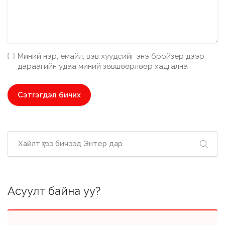
Миний нэр, емайл, вэв хуудсийг энэ бройзер дээр
дараагийн удаа миний зөвшөөрлөөр хадгална
Асуулт байна уу?