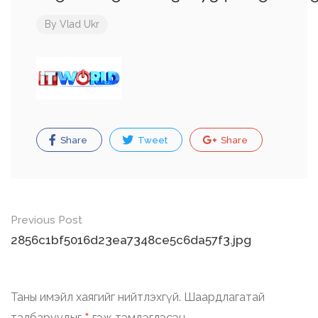
By
Vlad Ukr
Share
Tweet
Share
Post
Previous Post
navigation
2856c1bf5016d23ea7348ce5c6da57f3.jpg
Таны имэйл хаягийг нийтлэхгүй.
Шаардлагатай
талбаруудыг
гэж тэмдэглэсэн