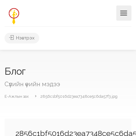
Нэвтрэх
Блог
Сүүлийн үеийн мэдээ
Е-Ажлын зах
2856c1bf5016d23ea7348ce5c6da57f3.jpg
2856c1bf5016d23ea7348ce5c6da5