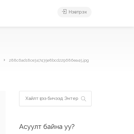
Нэвтрэх
288c6ad18ce347435e8bcd229686ea45.jpg
Асуулт байна уу?