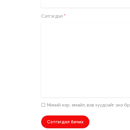
*
Сэтгэгдэл
Миний нэр, емайл, вэв хуудсийг энэ 