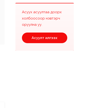
Асуух асуултаа доорх
холбоосоор нэвтэрч
оруулна уу.
Асуулт илгээх