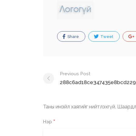
Share
Tweet
Post
Previous Post
navigation
288c6ad18ce347435e8bcd229
Таны имэйл хаягийг нийтлэхгүй.
Шаардл
*
Нэр