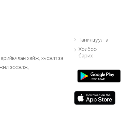
Танилцуулга
Холбоо
барих
арийвчлан хайж, хүсэлтээ
ажил эрхэлж,