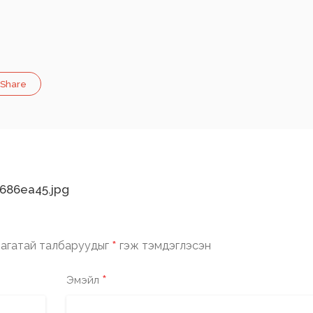
Share
686ea45.jpg
*
агатай талбаруудыг
гэж тэмдэглэсэн
*
Эмэйл