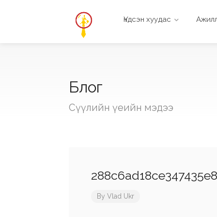
Үндсэн хуудас
Ажилл
Блог
Сүүлийн үеийн мэдээ
288c6ad18ce347435e8
By
Vlad Ukr