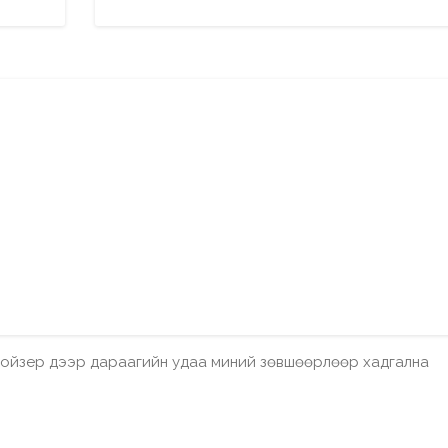
бройзер дээр дараагийн удаа миний зөвшөөрлөөр хадгална