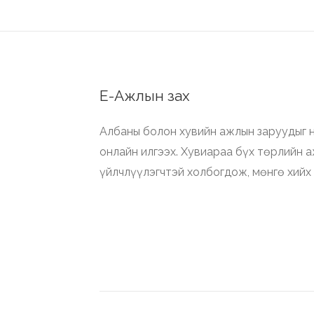
Е-Ажлын зах
Албаны болон хувийн ажлын заруудыг н
онлайн илгээх. Хувиараа бүх төрлийн 
үйлчлүүлэгчтэй холбогдож, мөнгө хийх