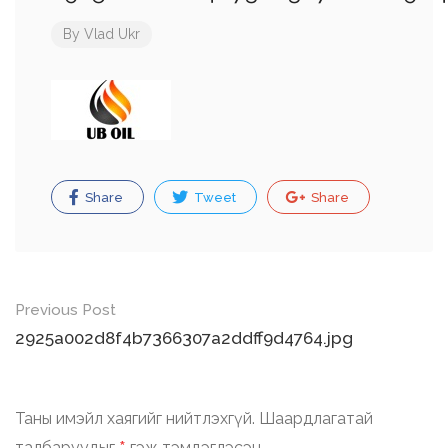
By
Vlad Ukr
Share
Tweet
Share
Post
Previous Post
navigation
2925a002d8f4b7366307a2ddff9d4764.jpg
Таны имэйл хаягийг нийтлэхгүй.
Шаардлагатай
талбаруудыг
гэж тэмдэглэсэн