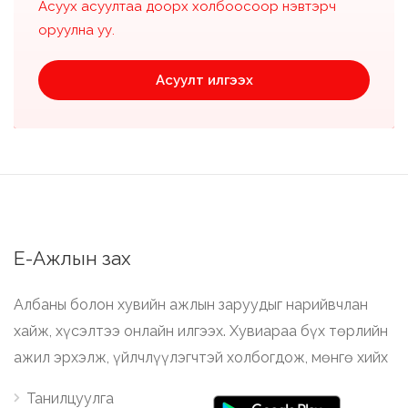
Асуух асуултаа доорх холбоосоор нэвтэрч
оруулна уу.
Асуулт илгээх
Е-Ажлын зах
Албаны болон хувийн ажлын заруудыг нарийвчлан
хайж, хүсэлтээ онлайн илгээх. Хувиараа бүх төрлийн
ажил эрхэлж, үйлчлүүлэгчтэй холбогдож, мөнгө хийх
Танилцуулга