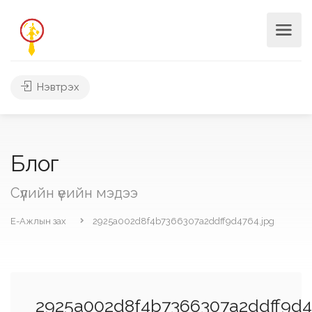
Нэвтрэх
Блог
Сүүлийн үеийн мэдээ
Е-Ажлын зах
2925a002d8f4b7366307a2ddff9d4764.jpg
2925a002d8f4b7366307a2ddff9d4