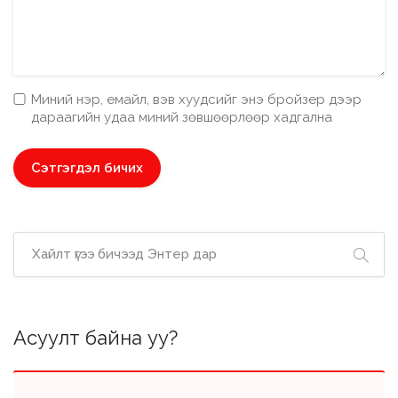
Миний нэр, емайл, вэв хуудсийг энэ бройзер дээр
дараагийн удаа миний зөвшөөрлөөр хадгална
Асуулт байна уу?