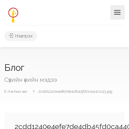
Нэвтрэх
Блог
Сүүлийн үеийн мэдээ
Е-Ажлын зах
2cdd1240e4efe7de4db45fd0ca440143.jpg
2cdd1240e4efe7de4db45fd0ca440