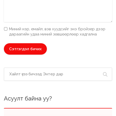
Миний нэр, емайл, вэв хуудсийг энэ бройзер дээр
дараагийн удаа миний зөвшөөрлөөр хадгална
Асуулт байна уу?