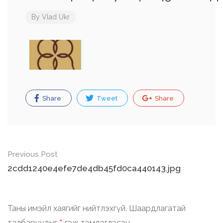
By
Vlad Ukr
Share
Tweet
Share
Post
Previous Post
navigation
2cdd1240e4efe7de4db45fd0ca440143.jpg
Таны имэйл хаягийг нийтлэхгүй.
Шаардлагатай
талбаруудыг
гэж тэмдэглэсэн