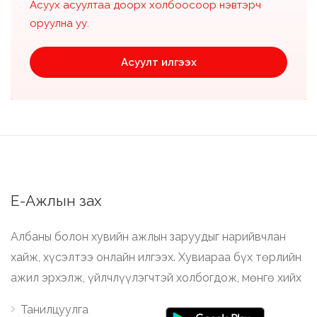
Асуух асуултаа доорх холбоосоор нэвтэрч
оруулна уу.
Асуулт илгээх
Е-Ажлын зах
Албаны болон хувийн ажлын заруудыг нарийвчлан
хайж, хүсэлтээ онлайн илгээх. Хувиараа бүх төрлийн
ажил эрхэлж, үйлчлүүлэгчтэй холбогдож, мөнгө хийх
Танилцуулга