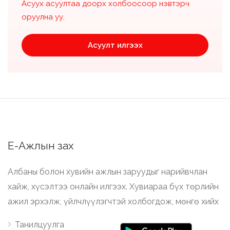
Асуух асуултаа доорх холбоосоор нэвтэрч
оруулна уу.
Асуулт илгээх
Е-Ажлын зах
Албаны болон хувийн ажлын заруудыг нарийвчлан
хайж, хүсэлтээ онлайн илгээх. Хувиараа бүх төрлийн
ажил эрхэлж, үйлчлүүлэгчтэй холбогдож, мөнгө хийх
Танилцуулга