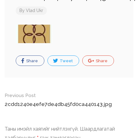
By
Vlad Ukr
Share
Tweet
Share
Post
Previous Post
navigation
2cdd1240e4efe7de4db45fd0ca440143.jpg
Таны имэйл хаягийг нийтлэхгүй.
Шаардлагатай
талбаруудыг
гэж тэмдэглэсэн