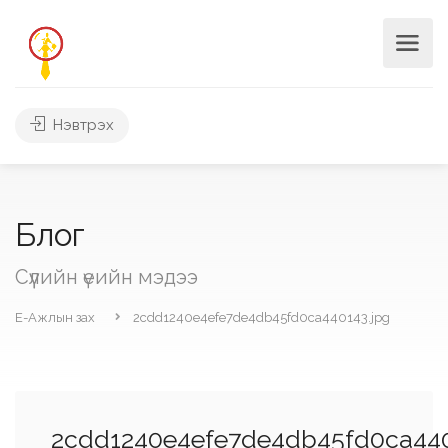
Нэвтрэх
Блог
Сүүлийн үеийн мэдээ
Е-Ажлын зах
2cdd1240e4efe7de4db45fd0ca440143.jpg
2cdd1240e4efe7de4db45fd0ca440