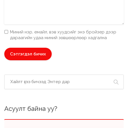
Миний нэр, емайл, вэв хуудсийг энэ бройзер дээр
дараагийн удаа миний зөвшөөрлөөр хадгална
Асуулт байна уу?