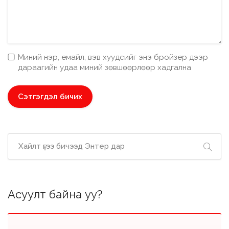
Миний нэр, емайл, вэв хуудсийг энэ бройзер дээр
дараагийн удаа миний зөвшөөрлөөр хадгална
Асуулт байна уу?