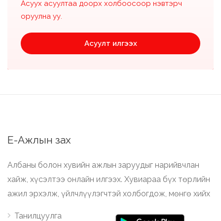
Асуух асуултаа доорх холбоосоор нэвтэрч
оруулна уу.
Асуулт илгээх
Е-Ажлын зах
Албаны болон хувийн ажлын заруудыг нарийвчлан
хайж, хүсэлтээ онлайн илгээх. Хувиараа бүх төрлийн
ажил эрхэлж, үйлчлүүлэгчтэй холбогдож, мөнгө хийх
Танилцуулга