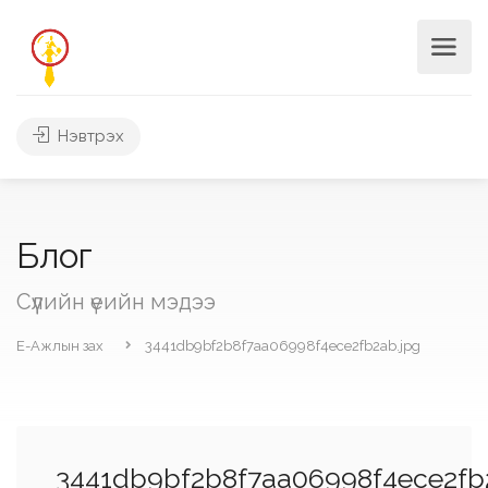
Нэвтрэх
Блог
Сүүлийн үеийн мэдээ
Е-Ажлын зах
3441db9bf2b8f7aa06998f4ece2fb2ab.jpg
3441db9bf2b8f7aa06998f4ece2fb