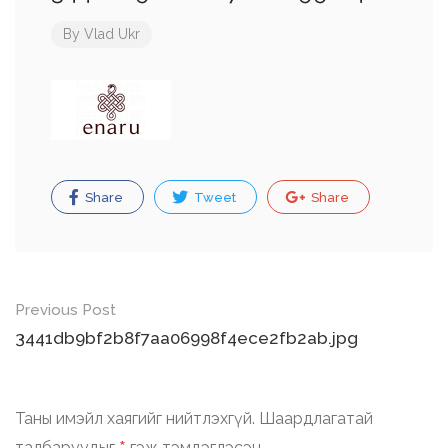
By
Vlad Ukr
Share
Tweet
Share
Post
Previous Post
navigation
3441db9bf2b8f7aa06998f4ece2fb2ab.jpg
Таны имэйл хаягийг нийтлэхгүй.
Шаардлагатай
талбаруудыг
гэж тэмдэглэсэн