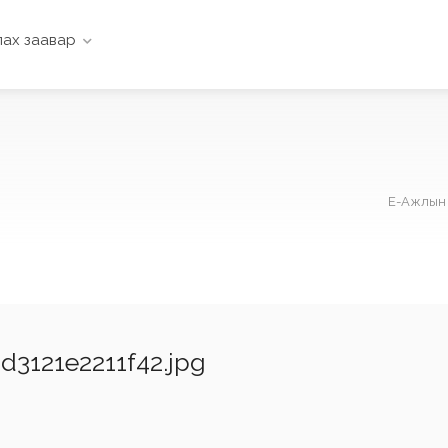
ах заавар
Е-Ажлын 
3121e2211f42.jpg