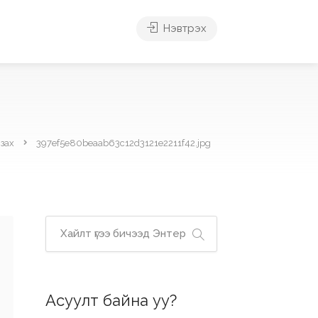
Нэвтрэх
зах
397ef5e80beaab63c12d3121e2211f42.jpg
Асуулт байна уу?