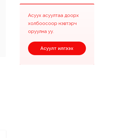
Асуух асуултаа доорх
холбоосоор нэвтэрч
оруулна уу.
Асуулт илгээх