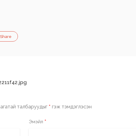
Share
211f42.jpg
*
агатай талбаруудыг
гэж тэмдэглэсэн
*
Эмэйл