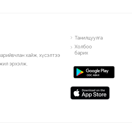
Танилцуулга
Холбоо
барих
арийвчлан хайж, хүсэлтээ
ажил эрхэлж,