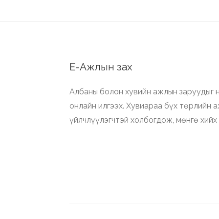
Е-Ажлын зах
Албаны болон хувийн ажлын заруудыг н
онлайн илгээх. Хувиараа бүх төрлийн 
үйлчлүүлэгчтэй холбогдож, мөнгө хийх