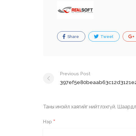
Share
Tweet
Post
Previous Post
navigation
397ef5e80beaab63c12d3121e2
Таны имэйл хаягийг нийтлэхгүй.
Шаардл
*
Нэр