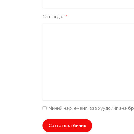
*
Сэтгэгдэл
Миний нэр, емайл, вэв хуудсийг энэ 