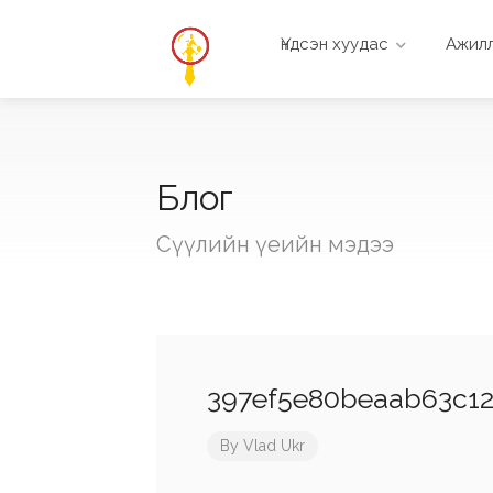
Үндсэн хуудас
Ажилл
Блог
Сүүлийн үеийн мэдээ
397ef5e80beaab63c12d
By
Vlad Ukr