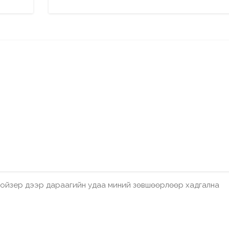
бройзер дээр дараагийн удаа миний зөвшөөрлөөр хадгална